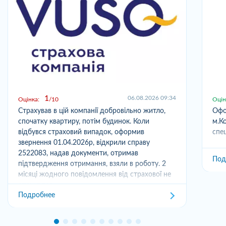
1
06.08.2026 09:34
Оцінка:
10
Оцін
Страхував в цій компанії добровільно житло,
Офо
спочатку квартиру, потім будинок. Коли
м.Ко
відбувся страховий випадок, оформив
спец
звернення 01.04.2026р, відкрили справу
2522083, надав документи, отримав
Под
підтвердження отримання, взяли в роботу. 2
місяці жодного повідомлення від страхової не
отримував,...
Подробнее