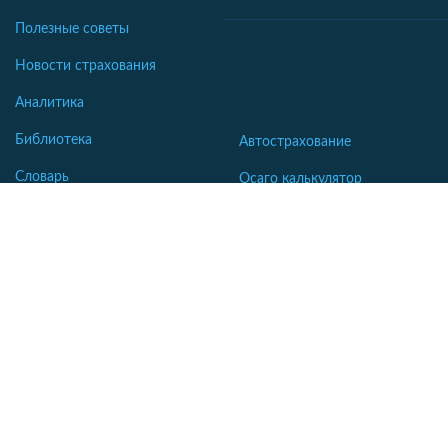
Полезные советы
Новости страхования
Аналитика
Библиотека
Автострахование
Словарь
Осаго калькулятор
Каско калькулятор
Зеленая карта
Страхование недвижимости
Страхование туристов
Страхование яхт и катеров