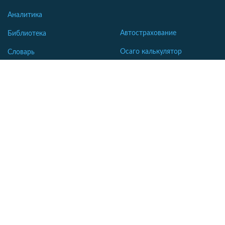
Аналитика
Автострахование
Библиотека
Осаго калькулятор
Словарь
Каско калькулятор
Зеленая карта
Страхование недвижимости
Страхование туристов
Страхование яхт и катеров