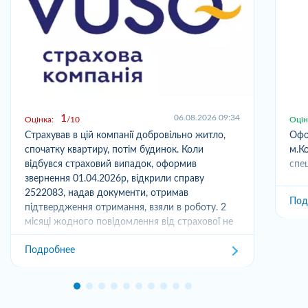
1
06.08.2026 09:34
Оцінка:
10
Оцін
Страхував в цій компанії добровільно житло,
Офо
спочатку квартиру, потім будинок. Коли
м.Ко
відбувся страховий випадок, оформив
спец
звернення 01.04.2026р, відкрили справу
2522083, надав документи, отримав
Под
підтвердження отримання, взяли в роботу. 2
місяці жодного повідомлення від страхової не
отримував,...
Подробнее