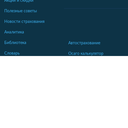
Акции и скидки
Полезные советы
Новости страхования
Аналитика
Библиотека
Автострахование
Словарь
Осаго калькулятор
Каско калькулятор
Зеленая карта
Страхование недвижимости
Страхование туристов
Страхование яхт и катеров