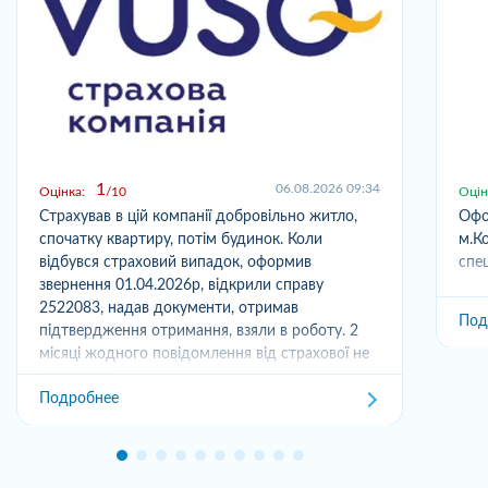
1
06.08.2026 09:34
Оцінка:
10
Оцін
Страхував в цій компанії добровільно житло,
Офо
спочатку квартиру, потім будинок. Коли
м.Ко
відбувся страховий випадок, оформив
спец
звернення 01.04.2026р, відкрили справу
2522083, надав документи, отримав
Под
підтвердження отримання, взяли в роботу. 2
місяці жодного повідомлення від страхової не
отримував,...
Подробнее