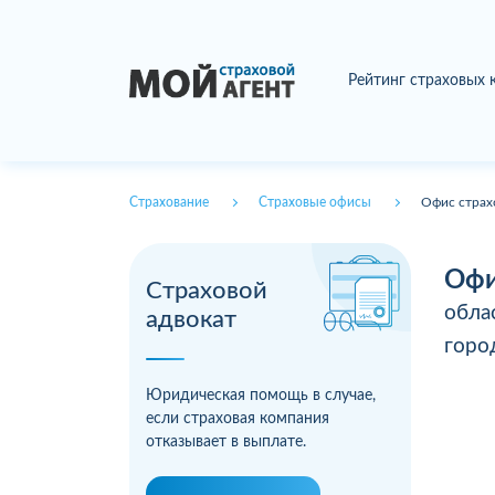
Рейтинг страховых
Страхование
Страховые офисы
Офис страх
Офи
Страховой
обла
адвокат
гор
Юридическая помощь в случае,
если страховая компания
отказывает в выплате.