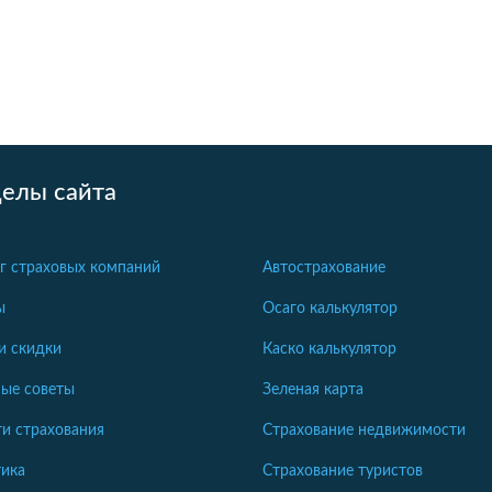
делы сайта
г страховых компаний
Автострахование
ы
Осаго калькулятор
и скидки
Каско калькулятор
ые советы
Зеленая карта
и страхования
Страхование недвижимости
ика
Страхование туристов