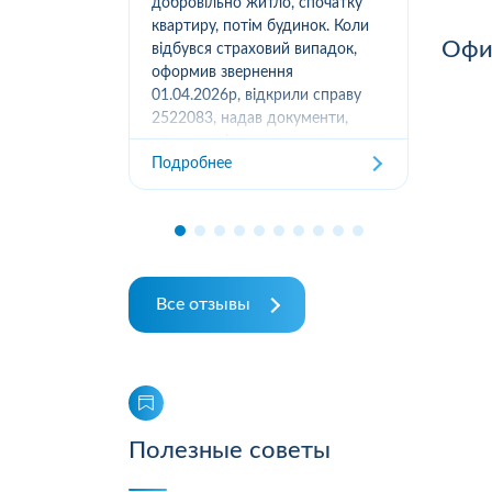
вання
добровільно житло, спочатку
(05
луг за
квартиру, потім будинок. Коли
м.К
Офис
ором. А
відбувся страховий випадок,
дів
их
оформив звернення
та з
ошуканою.
01.04.2026р, відкрили справу
трахову
2522083, надав документи,
Под
отримав підтвердження
Подробнее
отримання, взяли в роботу. 2
місяці жодного повідомлення
від страхової не отримував,...
Все отзывы
Полезные советы