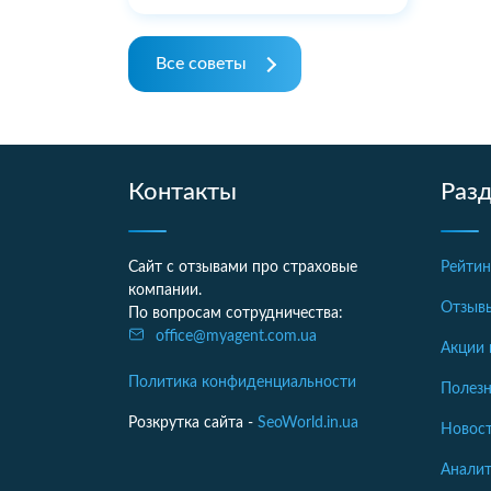
Все советы
Контакты
Раз
Сайт с отзывами про страховые
Рейтин
компании.
Отзыв
По вопросам сотрудничества:
office@myagent.com.ua
Акции 
Политика конфиденциальности
Полезн
Розкрутка сайта -
SeoWorld.in.ua
Новост
Аналит