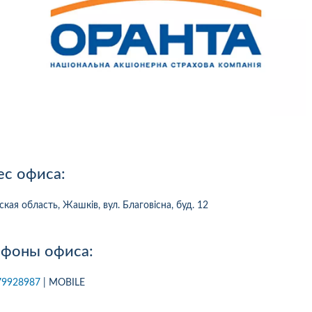
ес офиса:
ская область, Жашків, вул. Благовісна, буд. 12
ефоны офиса:
10
1
05.08.2026 19:00
05.08.2026 
79928987
| MOBILE
ка:
10
Оцінка:
10
рмлював сьогодні
Дуже дивна компанія.