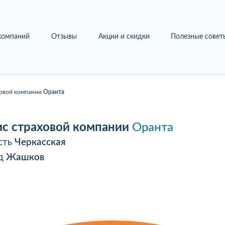
 компаний
Отзывы
Акции и скидки
Полезные совет
овой компании
Оранта
с страховой компании
Оранта
сть
Черкасская
од
Жашков