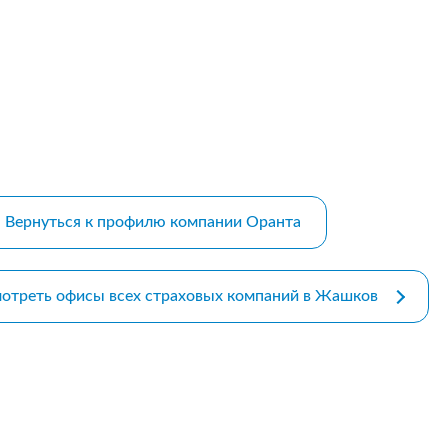
m bootstrap themes
Вернуться к профилю компании Оранта
отреть офисы всех страховых компаний в Жашков