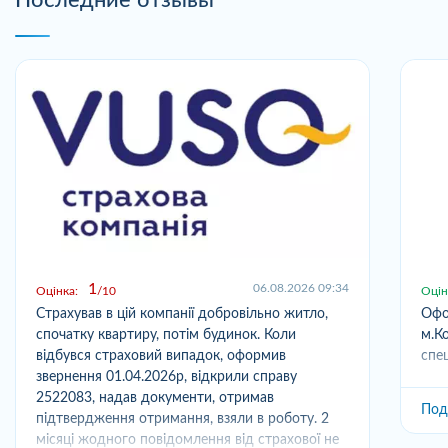
1
06.08.2026 09:34
Оцінка:
10
Оцін
Страхував в цій компанії добровільно житло,
Офо
спочатку квартиру, потім будинок. Коли
м.Ко
відбувся страховий випадок, оформив
спец
звернення 01.04.2026р, відкрили справу
2522083, надав документи, отримав
Под
підтвердження отримання, взяли в роботу. 2
місяці жодного повідомлення від страхової не