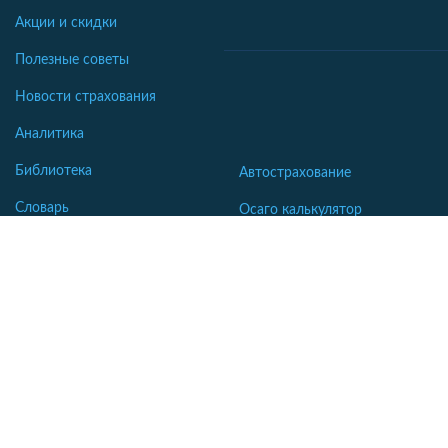
Акции и скидки
Полезные советы
Новости страхования
Аналитика
Библиотека
Автострахование
Словарь
Осаго калькулятор
Каско калькулятор
Зеленая карта
Страхование недвижимости
Страхование туристов
Страхование яхт и катеров