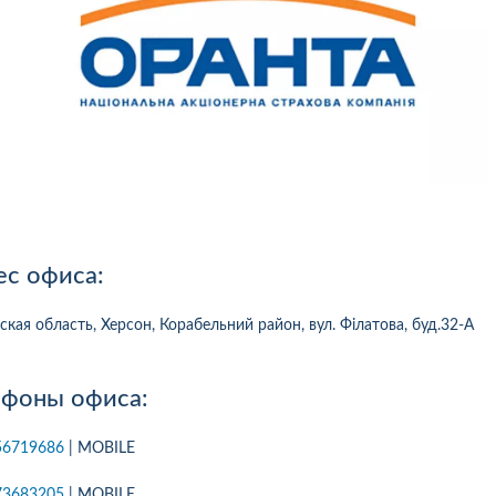
ес офиса:
ская область, Херсон, Корабельний район, вул. Філатова, буд.32-А
ефоны офиса:
10
1
05.08.2026 19:00
05.08.2026 
56719686
| MOBILE
ка:
10
Оцінка:
10
рмлював сьогодні
Дуже дивна компанія.
73683205
| MOBILE