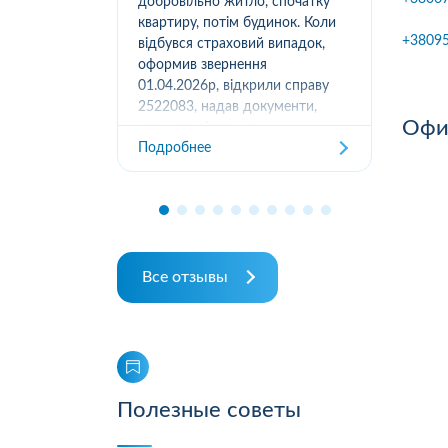
вання
добровільно житло, спочатку
(05
луг за
квартиру, потім будинок. Коли
м.К
+3809
ором. А
відбувся страховий випадок,
дів
их
оформив звернення
та з
ошуканою.
01.04.2026р, відкрили справу
трахову
2522083, надав документи,
Под
Офис
отримав підтвердження
Подробнее
отримання, взяли в роботу. 2
місяці жодного повідомлення
від страхової не отримував,...
Все отзывы
Полезные советы