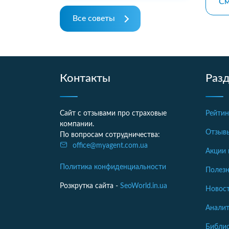
См
Все советы
Контакты
Раз
Сайт с отзывами про страховые
Рейтин
компании.
Отзыв
По вопросам сотрудничества:
office@myagent.com.ua
Акции 
Политика конфиденциальности
Полезн
Розкрутка сайта -
SeoWorld.in.ua
Новост
Аналит
Библи