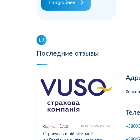
Подробнее
Последние отзывы
Адр
Херсон
Тел
1
.2026 09:03
06.08.2026 09:34
+3809
Оцінка:
10
Оцін
у,
Страхував в цій компанії
Офо
+3806