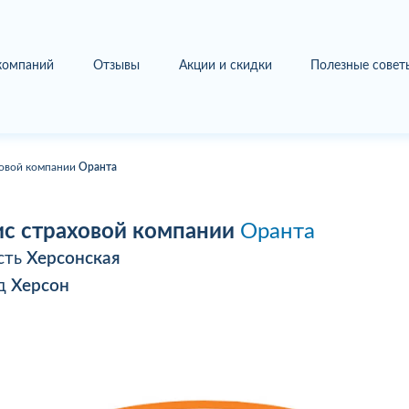
 компаний
Отзывы
Акции и скидки
Полезные совет
овой компании
Оранта
с страховой компании
Оранта
сть
Херсонская
од
Херсон