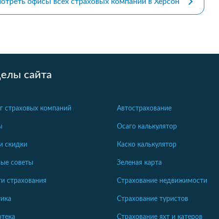
отреть офисы всех страховых компаний в Херсон
делы сайта
г страховых компаний
Автострахование
ы
Осаго калькулятор
и скидки
Каско калькулятор
ые советы
Зеленая карта
и страхования
Страхование недвижимости
ика
Страхование туристов
отека
Страхование яхт и катеров