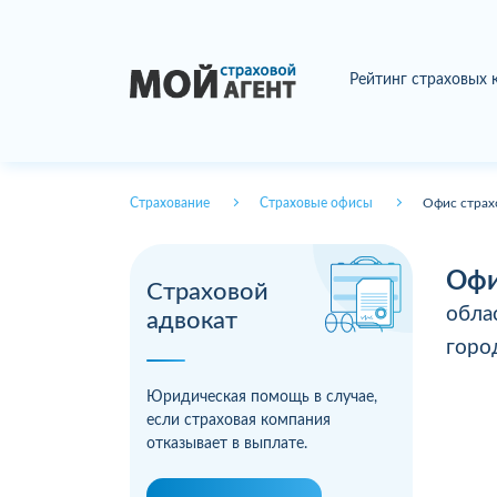
Рейтинг страховых
Страхование
Страховые офисы
Офис страх
Офи
Страховой
обла
адвокат
гор
Юридическая помощь в случае,
если страховая компания
отказывает в выплате.