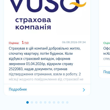
1
06.08.2026 09:34
Оцінка:
10
Оцін
Страхував в цій компанії добровільно житло,
Офо
спочатку квартиру, потім будинок. Коли
м.Ко
відбувся страховий випадок, оформив
спец
звернення 01.04.2026р, відкрили справу
2522083, надав документи, отримав
Под
підтвердження отримання, взяли в роботу. 2
місяці жодного повідомлення від страхової не
отримував,...
Подробнее