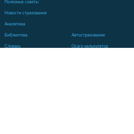
Полезные советы
Новости страхования
Аналитика
Библиотека
Автострахование
Словарь
Осаго калькулятор
Каско калькулятор
Зеленая карта
Страхование недвижимости
Страхование туристов
Страхование яхт и катеров