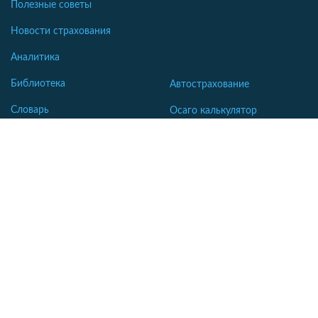
Полезные советы
Новости страхования
Аналитика
Библиотека
Автострахование
Словарь
Осаго калькулятор
Каско калькулятор
Зеленая карта
Страхование недвижимости
Страхование туристов
Страхование яхт и катеров