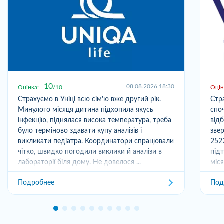
10
08.08.2026 18:30
Оцінка:
10
Оцін
Страхуємо в Уніці всю сім'ю вже другий рік.
Стр
Минулого місяця дитина підхопила якусь
спо
інфекцію, піднялася висока температура, треба
від
було терміново здавати купу аналізів і
зве
викликати педіатра. Координатори спрацювали
252
чітко, швидко погодили виклики й аналізи в
під
лабораторії біля дому. Не довелося ...
міс
отри
Подробнее
Под