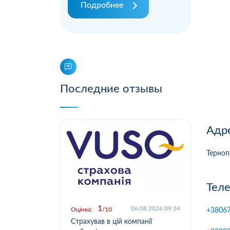
Подробнее
Последние отзывы
Адр
Терноп
Тел
1
.2026 09:03
06.08.2026 09:34
Оцінка:
10
Оцін
+3806
у,
Страхував в цій компанії
Офо