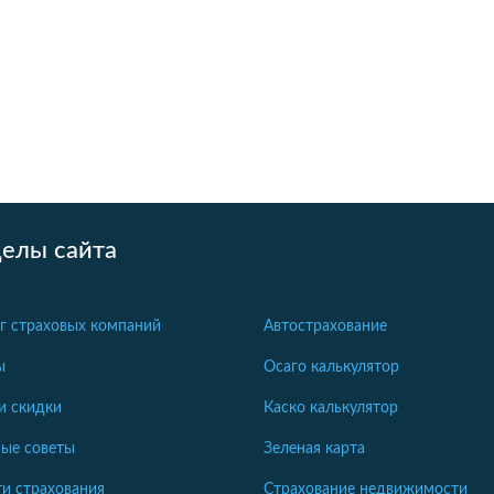
делы сайта
г страховых компаний
Автострахование
ы
Осаго калькулятор
и скидки
Каско калькулятор
ые советы
Зеленая карта
и страхования
Страхование недвижимости