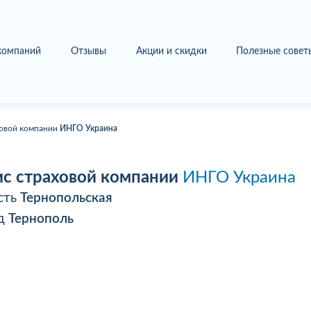
 компаний
Отзывы
Акции и скидки
Полезные совет
овой компании
ИНГО Украина
с страховой компании
ИНГО Украина
сть
Тернопольская
од
Тернополь