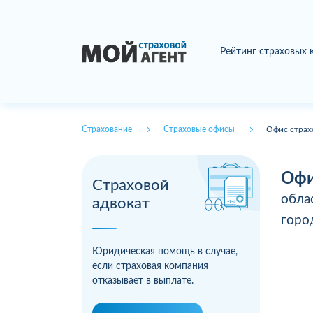
Рейтинг страховых
Страхование
Страховые офисы
Офис страх
Офи
Страховой
обла
адвокат
гор
Юридическая помощь в случае,
если страховая компания
отказывает в выплате.