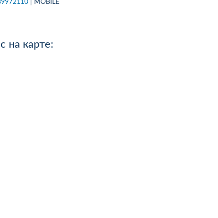
89972110
| MOBILE
.08.26р) автоцивілку в
Зателефонував, сказав, що х
осів, ІФ обл. Хочу подякувати
застрахувати дві свої машин
чині-спеціалісту за швидкість
На що отримав відповідь - 
ручність...
перетелефонують" Вже міся
 на карте:
як передзвонюють. Навіщо 
менеджери сидять.?...
робнее
Подробнее