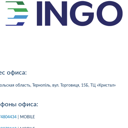
ес офиса:
ольская область, Тернопіль, вул. Торговиця, 15Б, ТЦ «Кристал»
ефоны офиса:
10
1
05.08.2026 19:00
05.08.2026 
ка:
10
Оцінка:
10
74804434
| MOBILE
рмлював сьогодні
Дуже дивна компанія.