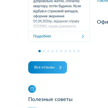
+3809
вання
добровільно житло, спочатку
(05
луг за
квартиру, потім будинок. Коли
м.К
ором. А
відбувся страховий випадок,
дів
их
оформив звернення
та з
Офис
ошуканою.
01.04.2026р, відкрили справу
трахову
2522083, надав документи,
Под
отримав підтвердження
Подробнее
отримання, взяли в роботу. 2
місяці жодного повідомлення
від страхової не отримував,...
Все отзывы
Полезные советы