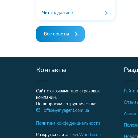
Читать дальше
Все советы
Контакты
Раз
Сайт с отзывами про страховые
Рейтин
компании.
Отзыв
По вопросам сотрудничества:
office@myagent.com.ua
Акции 
Политика конфиденциальности
Полезн
Розкрутка сайта -
SeoWorld.in.ua
Новост