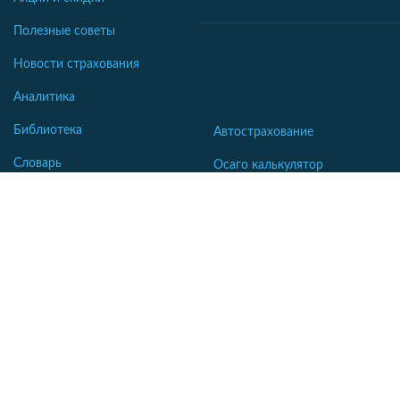
Полезные советы
Новости страхования
Аналитика
Библиотека
Автострахование
Словарь
Осаго калькулятор
Каско калькулятор
Зеленая карта
Страхование недвижимости
Страхование туристов
Страхование яхт и катеров