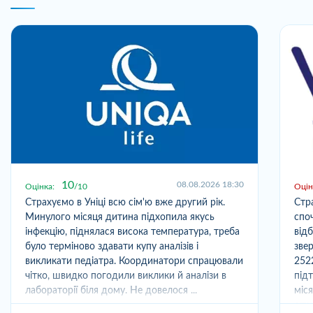
10
08.08.2026 18:30
Оцінка:
10
Оцін
Страхуємо в Уніці всю сім'ю вже другий рік.
Стр
Минулого місяця дитина підхопила якусь
спо
інфекцію, піднялася висока температура, треба
від
було терміново здавати купу аналізів і
зве
викликати педіатра. Координатори спрацювали
252
чітко, швидко погодили виклики й аналізи в
під
лабораторії біля дому. Не довелося ...
міс
отри