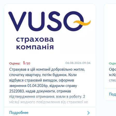
1
06.08.2026 09:34
Оцінка:
10
Оцін
Страхував в цій компанії добровільно житло,
Офо
спочатку квартиру, потім будинок. Коли
м.Ко
відбувся страховий випадок, оформив
спец
звернення 01.04.2026р, відкрили справу
2522083, надав документи, отримав
Под
підтвердження отримання, взяли в роботу. 2
місяці жодного повідомлення від страхової не
отримував,...
Подробнее