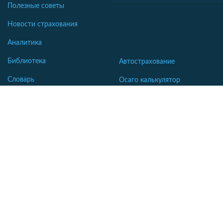
Полезные советы
Новости страхования
Аналитика
Библиотека
Автострахование
Словарь
Осаго калькулятор
Каско калькулятор
Зеленая карта
Страхование недвижимости
Страхование туристов
Страхование яхт и катеров