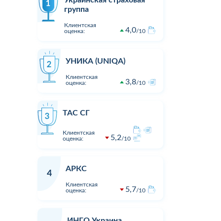
Украинская страховая
группа
Клиентская
4,0
оценка:
10
УНИКА (UNIQA)
Клиентская
3,8
оценка:
10
ТАС СГ
Клиентская
5,2
оценка:
10
АРКС
4
Клиентская
5,7
оценка:
10
1
1
19:00
05.08.2026 16:23
Оцінка:
10
Оцінка:
Дуже дивна компанія.
Виплата п
ИНГО Украина