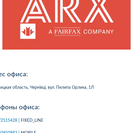
ес офиса:
ицкая область, Чернівці, вул. Пилипа Орлика, 1Л
ефоны офиса:
1
10
06.08.2026 09:34
05.08.2026 
72515428
| FIXED_LINE
ка:
10
Оцінка:
10
ахував в цій компанії
Оформлював сьогодні