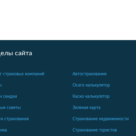
делы сайта
г страховых компаний
Автострахование
ы
Осаго калькулятор
и скидки
Каско калькулятор
ые советы
Зеленая карта
и страхования
Страхование недвижимости
ика
Страхование туристов