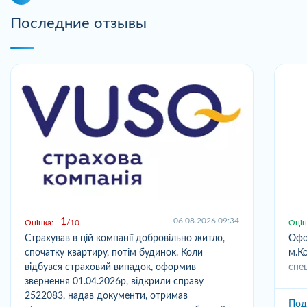
Последние отзывы
1
06.08.2026 09:34
Оцінка:
10
Оцін
Страхував в цій компанії добровільно житло,
Офо
спочатку квартиру, потім будинок. Коли
м.Ко
відбувся страховий випадок, оформив
спец
звернення 01.04.2026р, відкрили справу
2522083, надав документи, отримав
Под