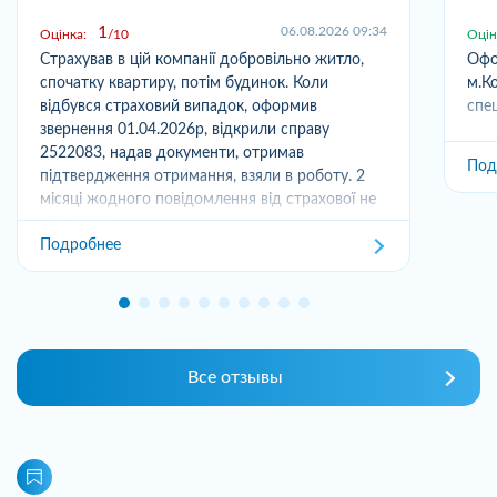
1
06.08.2026 09:34
Оцінка:
10
Оцін
Страхував в цій компанії добровільно житло,
Офо
спочатку квартиру, потім будинок. Коли
м.Ко
відбувся страховий випадок, оформив
спец
звернення 01.04.2026р, відкрили справу
2522083, надав документи, отримав
Под
підтвердження отримання, взяли в роботу. 2
місяці жодного повідомлення від страхової не
отримував,...
Подробнее
Все отзывы