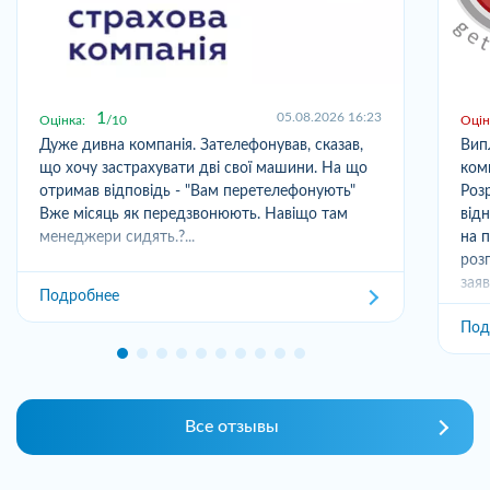
1
05.08.2026 16:23
Оцінка:
10
Оцін
Дуже дивна компанія. Зателефонував, сказав,
Вип
що хочу застрахувати дві свої машини. На що
ком
отримав відповідь - "Вам перетелефонують"
Розр
Вже місяць як передзвонюють. Навіщо там
від
менеджери сидять.?...
на 
роз
заяв
Подробнее
Под
Все отзывы