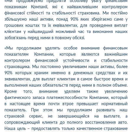
«Ми продовжуємо приділяти особливу увагу фінансовим
показникам Компанії, які є найважливішим контролером
фінансової стійкості та стабільності страховика. Ми постійно
збільшуємо наші активи, понад 90% яких зберігаємо саме у
грошових коштах та їх еквівалентах, для проведення виплат
клієнтам у найшвидший можливий час та виконання наших
зобов’язань перед ними в повному обсязі.
«Мы продолжаем уделять особое внимание финансовым
показателям Компании, которые являются важнейшим
контролером финансовой устойчивости и стабильности
страховщика. Мы постоянно увеличиваем наши активы, более
90% которых храним именно в денежных средствах и их
эквивалентах, для выплат клиентам в самое быстрое время и
выполнения наших обязательств перед ними в полном объеме.
Кроме того, внимание уделяем также увеличению
фактического запаса платежеспособности Компании, который
в настоящее время почти втрое превышает нормативный
показатель. При этом мы продолжаем развивать наш
страховой сервис, не завершающийся на выплате, а
сопровождающий клиента до полного восстановления авто.
Наша цель – предоставлять только качественное страхование