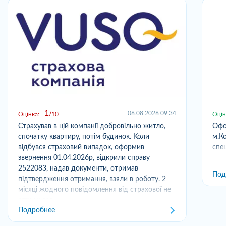
1
06.08.2026 09:34
Оцінка:
10
Оцін
Страхував в цій компанії добровільно житло,
Офо
спочатку квартиру, потім будинок. Коли
м.Ко
відбувся страховий випадок, оформив
спец
звернення 01.04.2026р, відкрили справу
2522083, надав документи, отримав
Под
підтвердження отримання, взяли в роботу. 2
місяці жодного повідомлення від страхової не
отримував,...
Подробнее