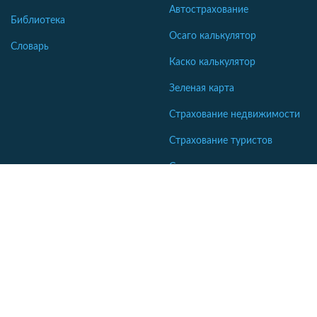
Автострахование
Библиотека
Осаго калькулятор
Словарь
Каско калькулятор
Зеленая карта
Страхование недвижимости
Страхование туристов
Страхование яхт и катеров