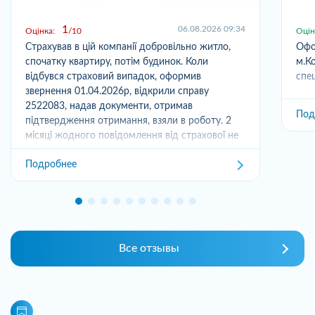
1
06.08.2026 09:34
Оцінка:
10
Оцін
Страхував в цій компанії добровільно житло,
Офо
спочатку квартиру, потім будинок. Коли
м.Ко
відбувся страховий випадок, оформив
спец
звернення 01.04.2026р, відкрили справу
2522083, надав документи, отримав
Под
підтвердження отримання, взяли в роботу. 2
місяці жодного повідомлення від страхової не
отримував,...
Подробнее
Все отзывы