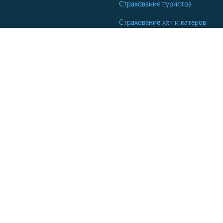
Страхование туристов
Страхование яхт и катеров
Кабинет сотрудника СК
Если ваша компания еще не комментирует отзывы - напишите
нам.
Кабинет