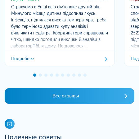
Страхуємо в Уніці всю сім'ю вже другий рік.
Стр
Минулого місяця дитина підхопила якусь
спо
інфекцію, піднялася висока температура, треба
від
було терміново здавати купу аналізів і
зве
викликати педіатра. Координатори спрацювали
252
чітко, швидко погодили виклики й аналізи в
під
лабораторії біля дому. Не довелося ...
міс
отри
Подробнее
Под
Все отзывы
Полезные советы