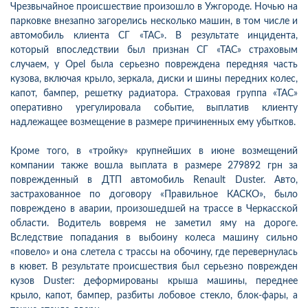
Чрезвычайное происшествие произошло в Ужгороде. Ночью на
парковке внезапно загорелись несколько машин, в том числе и
автомобиль клиента СГ «ТАС». В результате инцидента,
который впоследствии был признан СГ «ТАС» страховым
случаем, у Opel была серьезно повреждена передняя часть
кузова, включая крыло, зеркала, диски и шины передних колес,
капот, бампер, решетку радиатора. Страховая группа «ТАС»
оперативно урегулировала событие, выплатив клиенту
надлежащее возмещение в размере причиненных ему убытков.
Кроме того, в «тройку» крупнейших в июне возмещений
компании также вошла выплата в размере 279892 грн за
поврежденный в ДТП автомобиль Renault Duster. Авто,
застрахованное по договору «Правильное КАСКО», было
повреждено в аварии, произошедшей на трассе в Черкасской
области. Водитель вовремя не заметил яму на дороге.
Вследствие попадания в выбоину колеса машину сильно
«повело» и она слетела с трассы на обочину, где перевернулась
в кювет. В результате происшествия был серьезно поврежден
кузов Duster: деформированы крыша машины, переднее
крыло, капот, бампер, разбиты лобовое стекло, блок-фары, а