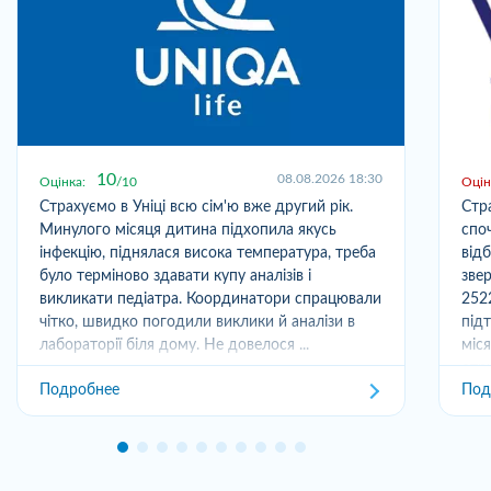
10
08.08.2026 18:30
Оцінка:
10
Оцін
Страхуємо в Уніці всю сім'ю вже другий рік.
Стр
Минулого місяця дитина підхопила якусь
спо
інфекцію, піднялася висока температура, треба
від
було терміново здавати купу аналізів і
зве
викликати педіатра. Координатори спрацювали
252
чітко, швидко погодили виклики й аналізи в
під
лабораторії біля дому. Не довелося ...
міс
отри
Подробнее
Под