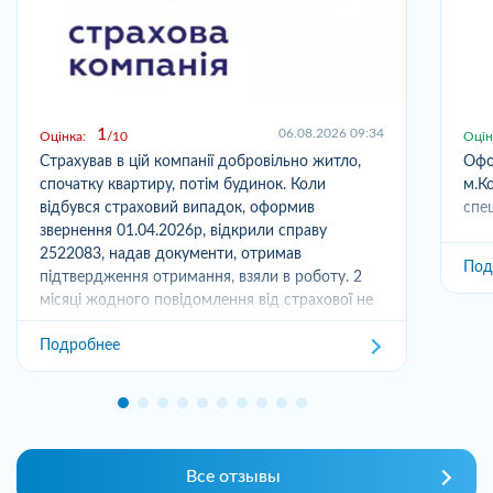
1
06.08.2026 09:34
Оцінка:
10
Оцін
Страхував в цій компанії добровільно житло,
Офо
спочатку квартиру, потім будинок. Коли
м.Ко
відбувся страховий випадок, оформив
спец
звернення 01.04.2026р, відкрили справу
2522083, надав документи, отримав
Под
підтвердження отримання, взяли в роботу. 2
місяці жодного повідомлення від страхової не
отримував,...
Подробнее
Все отзывы