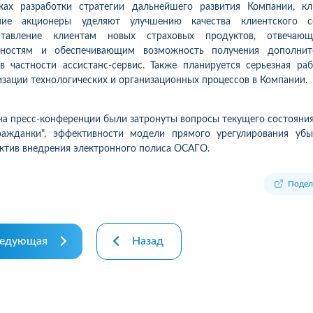
.08.26р) автоцивілку в
Зателефонував, сказав, що х
ках разработки стратегии дальнейшего развития Компании, кл
осів, ІФ обл. Хочу подякувати
застрахувати дві свої машин
ние акционеры уделяют улучшению качества клиентского се
чині-спеціалісту за швидкість
На що отримав відповідь - 
ставление клиентам новых страховых продуктов, отвечаю
ручність...
перетелефонують" Вже міся
бностям и обеспечивающим возможность получения дополнит
як передзвонюють. Навіщо 
 в частности ассистанс-сервис. Также планируется серьезная ра
менеджери сидять.?...
зации технологических и организационных процессов в Компании.
робнее
Подробнее
на пресс-конференции были затронуты вопросы текущего состояни
гражданки", эффективности модели прямого урегулирования убы
ктив внедрения электронного полиса ОСАГО.
Подел
едующая
Назад