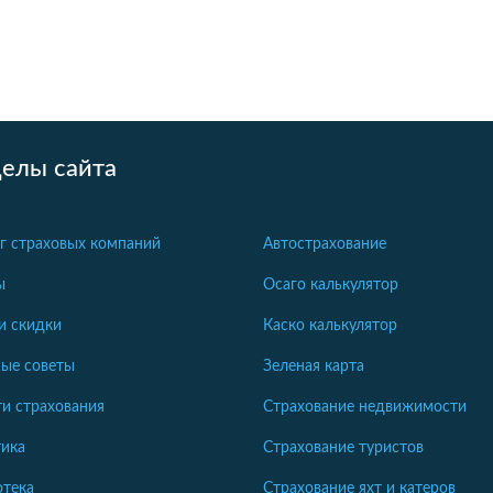
делы сайта
г страховых компаний
Автострахование
ы
Осаго калькулятор
и скидки
Каско калькулятор
ые советы
Зеленая карта
и страхования
Страхование недвижимости
ика
Страхование туристов
отека
Страхование яхт и катеров