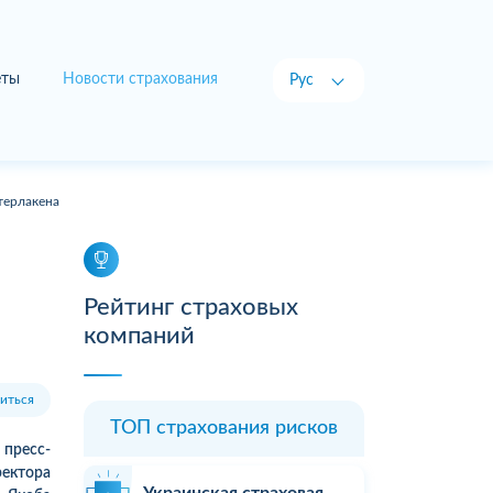
еты
Новости страхования
Рус
Укр
терлакена
Рейтинг страховых
компаний
иться
ТОП страхования рисков
пресс-
ектора
Украинская страховая