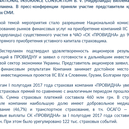
NATIONAL INSURANCE CONSORTIUM B. V. (Нидерланды) Виллема
лакена. В пресс-конференции приняли участие представители 
ых СМИ.
вой темой мероприятия стало разрешение Национальной комис
рованию рынков финансовых услуг на приобретение компанией IIC 
Нидерланды) существенного участия в ЧАО «СК «ПРОВИДНА» до 
прямого приобретения уставного капитала страховщика.
Вестерлакен подтвердил удовлетворенность акционеров резуль
тиций в ПРОВИДНУ и заявил о готовности к дальнейшим инвести
вой сектор экономики Украины. Представитель акционеров заявил,
 финансовым результатам Компания занимает достойное место
 инвестиционных проектов IIC B.V. в Словении, Грузии, Болгарии про
гам I полугодия 2017 года страховая компания «ПРОВИДНА» ув
страховых премий по сравнению с аналогичным периодом прошло
2%. Сумма страховых платежей составила 460 млн грн. В стр
еле компании наибольшую долю имеют добровольное медиц
ование (46,7%) и транспортное страхование, в т.ч. ОСАГО — 
овые выплаты СК «ПРОВИДНА» за I полугодие 2017 года состави
10
1
05.08.2026 19:00
05.08.2026 
ка:
10
Оцінка:
10
н. При этом было урегулировано 122 тыс. страховых событий.
рмлював сьогодні
Дуже дивна компанія.