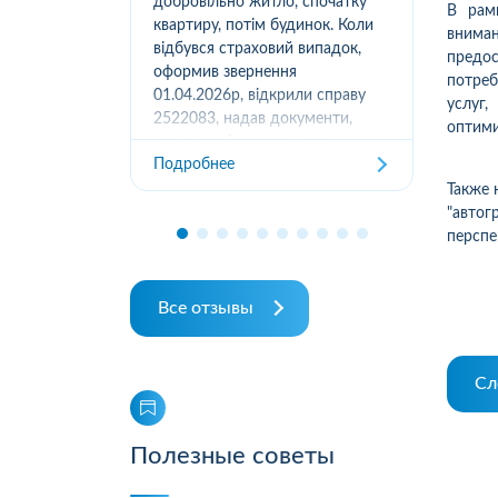
вання
добровільно житло, спочатку
(05
В рам
луг за
квартиру, потім будинок. Коли
м.К
внима
ором. А
відбувся страховий випадок,
дів
предо
их
оформив звернення
та з
потре
ошуканою.
01.04.2026р, відкрили справу
услуг,
трахову
2522083, надав документи,
оптими
Под
отримав підтвердження
Подробнее
отримання, взяли в роботу. 2
місяці жодного повідомлення
Также 
від страхової не отримував,...
"авто
перспе
Все отзывы
Сл
Полезные советы