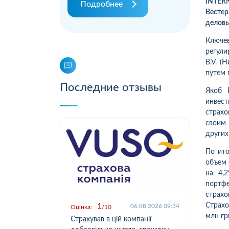
INTER
Подробнее
Вестер
делов
Ключе
регули
B.V. (
путем 
Последние отзывы
Якоб 
инвес
страхо
своим
других
По ито
объем 
на 4,
портф
страх
Страх
1
.2026 09:03
06.08.2026 09:34
Оцінка:
10
Оцін
млн гр
у,
Страхував в цій компанії
Офо