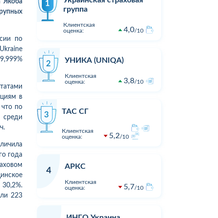
 Якоба
группа
крупных
Клиентская
4,0
оценка:
10
сии по
Ukrainе
99,999%
УНИКА (UNIQA)
Клиентская
3,8
оценка:
10
татами
циям в
 что по
ТАС СГ
 среди
ч.
Клиентская
5,2
оценка:
10
еличила
го года
аховом
АРКС
4
инское
Клиентская
30,2%.
5,7
оценка:
10
ли 223
1
1
16:23
02.08.2026 15:05
Оцінка:
10
Оцінка:
Виплата по страховому випадку
Хочу подя
ИНГО Украина