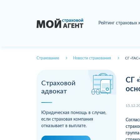
Рейтинг страховых
Страхование
Новости страхования
СГ «ТАС
СГ 
Страховой
осн
адвокат
15.12.2
Юридическая помощь в случае,
если страховая компания
Соглас
отказывает в выплате.
страхо
групп
страхо