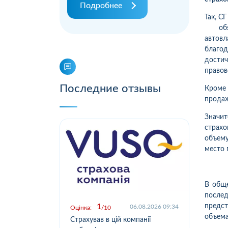
Подробнее
Так, С
обяза
автов
благод
достич
правов
Последние отзывы
Кроме 
продаж
Значи
страхо
объем
место 
В обще
после
предс
1
.2026 09:03
06.08.2026 09:34
Оцінка:
10
Оцін
объема
у,
Страхував в цій компанії
Офо