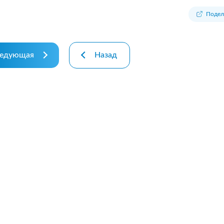
.08.26р) автоцивілку в
Зателефонував, сказав, що х
осів, ІФ обл. Хочу подякувати
застрахувати дві свої машин
Подел
чині-спеціалісту за швидкість
На що отримав відповідь - 
ручність...
перетелефонують" Вже міся
як передзвонюють. Навіщо 
едующая
Назад
менеджери сидять.?...
робнее
Подробнее