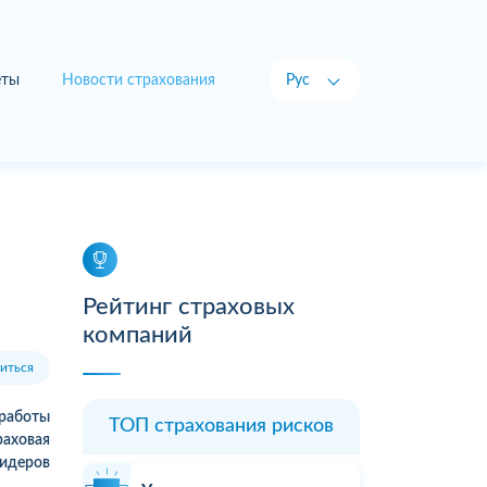
еты
Новости страхования
Рус
Укр
Рейтинг страховых
компаний
иться
 работы
ТОП страхования рисков
раховая
идеров