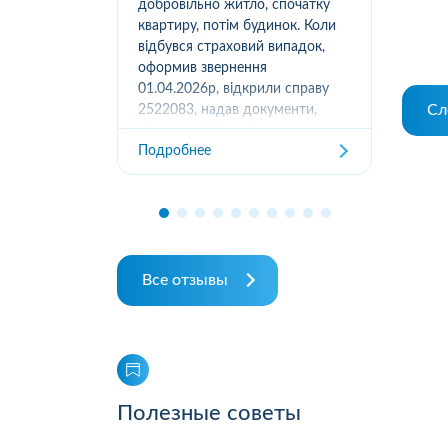
вання
добровільно житло, спочатку
(05
луг за
квартиру, потім будинок. Коли
м.К
ором. А
відбувся страховий випадок,
дів
их
оформив звернення
та з
ошуканою.
01.04.2026р, відкрили справу
Сл
трахову
2522083, надав документи,
Под
отримав підтвердження
Подробнее
отримання, взяли в роботу. 2
місяці жодного повідомлення
від страхової не отримував,...
Все отзывы
Полезные советы