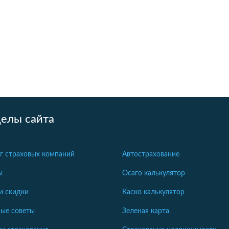
делы сайта
г страховых компаний
Автострахование
ы
Осаго калькулятор
и скидки
Каско калькулятор
ые советы
Зеленая карта