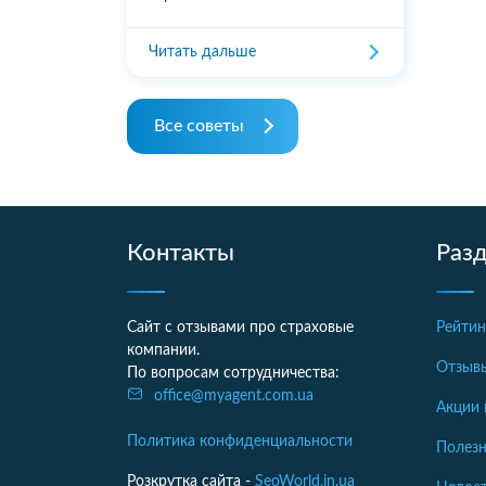
Читать дальше
Все советы
Контакты
Раз
Сайт с отзывами про страховые
Рейтин
компании.
Отзыв
По вопросам сотрудничества:
office@myagent.com.ua
Акции 
Политика конфиденциальности
Полезн
Розкрутка сайта -
SeoWorld.in.ua