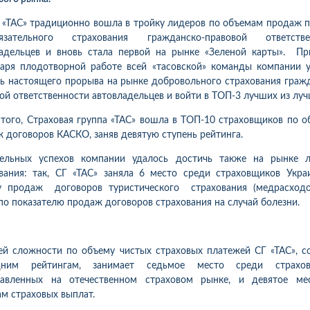
Г «ТАС» традиционно вошла в тройку лидеров по объемам продаж 
тельного страхования гражданско-правовой ответстве
ладельцев и вновь стала первой на рынке «Зеленой карты». Пр
аря плодотворной работе всей «тасовской» команды компании 
ь настоящего прорыва на рынке добровольного страхования граж
ой ответственности автовладельцев и войти в ТОП-3 лучших из луч
того, Страховая группа «ТАС» вошла в ТОП-10 страховщиков по 
 договоров КАСКО, заняв девятую ступень рейтинга.
тельных успехов компании удалось достичь также на рынке л
вания: так, СГ «ТАС» заняла 6 место среди страховщиков Укр
у продаж договоров туристического страхования (медрасходо
по показателю продаж договоров страхования на случай болезни.
й сложности по объему чистых страховых платежей СГ «ТАС», с
дним рейтингам, занимает седьмое место среди страхов
тавленных на отечественном страховом рынке, и девятое ме
10
1
05.08.2026 19:00
05.08.2026 
ка:
10
Оцінка:
10
м страховых выплат.
рмлював сьогодні
Дуже дивна компанія.