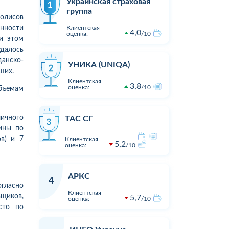
Украинская страховая
группа
полисов
нности
Клиентская
4,0
оценка:
10
и этом
удалось
данско-
УНИКА (UNIQA)
ших.
Клиентская
3,8
оценка:
10
объемам
ичного
ТАС СГ
аины по
в) и 7
Клиентская
5,2
оценка:
10
АРКС
4
огласно
Клиентская
щиков,
5,7
оценка:
10
сто по
1
1
16:23
02.08.2026 15:05
Оцінка:
10
Оцінка:
Виплата по страховому випадку
Хочу подя