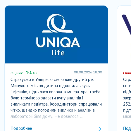
10
08.08.2026 18:30
Оцінка:
10
Оцін
Страхуємо в Уніці всю сім'ю вже другий рік.
Стр
Минулого місяця дитина підхопила якусь
спо
інфекцію, піднялася висока температура, треба
від
було терміново здавати купу аналізів і
зве
викликати педіатра. Координатори спрацювали
252
чітко, швидко погодили виклики й аналізи в
під
лабораторії біля дому. Не довелося ...
міс
отри
Подробнее
Под