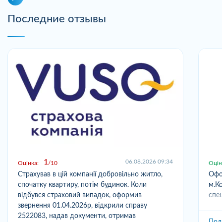
Последние отзывы
1
06.08.2026 09:34
Оцінка:
10
Оцін
Страхував в цій компанії добровільно житло,
Офо
спочатку квартиру, потім будинок. Коли
м.Ко
відбувся страховий випадок, оформив
спец
звернення 01.04.2026р, відкрили справу
2522083, надав документи, отримав