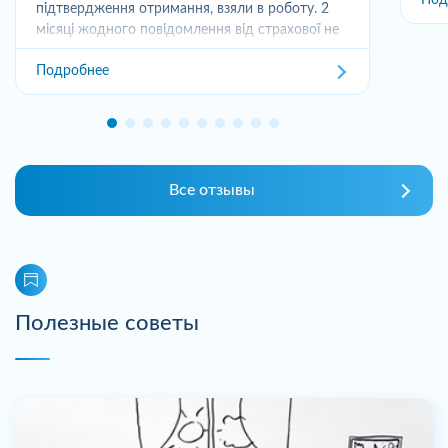
Под
підтвердження отримання, взяли в роботу. 2
місяці жодного повідомлення від страхової не
отримував,...
Подробнее
Все отзывы
Полезные советы