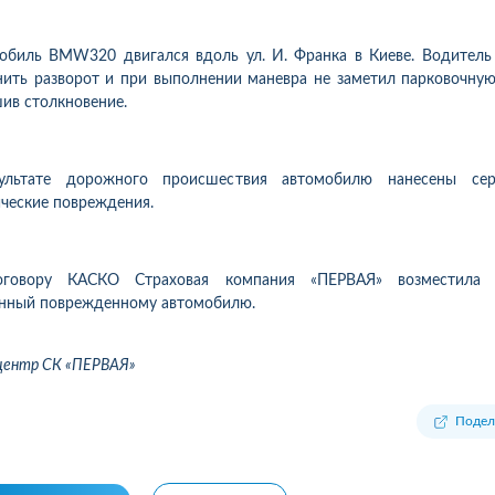
обиль BMW320 двигался вдоль ул. И. Франка в Киеве. Водител
ить разворот и при выполнении маневра не заметил парковочную
ив столкновение.
ультате дорожного происшествия автомобилю нанесены сер
ческие повреждения.
говору КАСКО Страховая компания «ПЕРВАЯ» возместила 
енный поврежденному автомобилю.
центр СК «ПЕРВАЯ»
Подел
1
10
06.08.2026 09:34
05.08.2026 
ка:
10
Оцінка:
10
ахував в цій компанії
Оформлював сьогодні