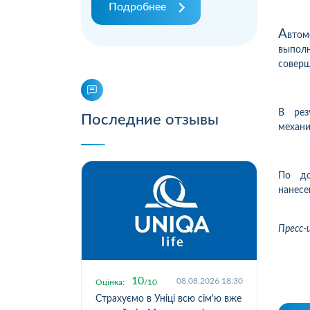
Подробнее
А
втом
выполн
соверш
В рез
Последние отзывы
механи
По до
нанес
Пресс-
10
.2026 19:55
08.08.2026 18:30
Оцінка:
10
Оцін
исокою
Страхуємо в Уніці всю сім'ю вже
Стр