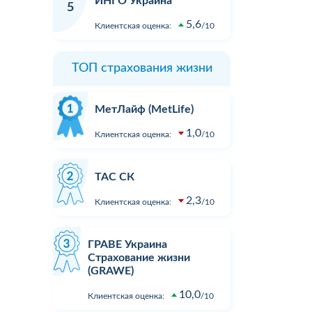
ИНГО Украина
Зателефонував, сказав, що хочу
в ДТП не 
5
вати
застрахувати дві свої машини.
реальних 
5,6
Клиентская оценка:
10
ість
На що отримав відповідь - "Вам
вартості з
перетелефонують" Вже місяць
відновлен
як передзвонюють. Навіщо там
При зверн
ТОП страхования жизни
менеджери сидять.?...
суми збит
розгляду. 
Подробнее
Подробне
пропонуют
МетЛайф (MetLife)
результат
1,0
...
Клиентская оценка:
10
ТАС СК
2,3
Клиентская оценка:
10
ГРАВЕ Украина
Страхование жизни
(GRAWE)
10,0
Клиентская оценка:
10