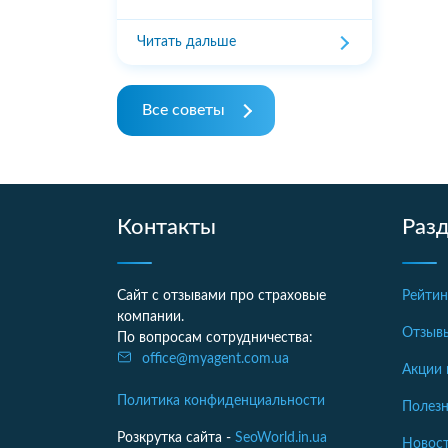
Читать дальше
Все советы
Контакты
Раз
Сайт с отзывами про страховые
Рейтин
компании.
Отзыв
По вопросам сотрудничества:
office@myagent.com.ua
Акции 
Политика конфиденциальности
Полезн
Розкрутка сайта -
SeoWorld.in.ua
Новост