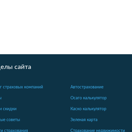
делы сайта
г страховых компаний
Автострахование
ы
Осаго калькулятор
и скидки
Каско калькулятор
ые советы
Зеленая карта
и страхования
Страхование недвижимости