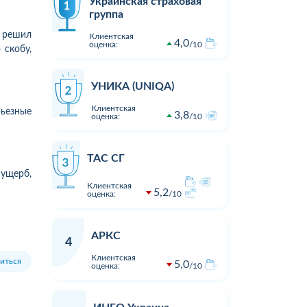
Украинская страховая
группа
ь решил
Клиентская
4,0
оценка:
10
 скобу,
УНИКА (UNIQA)
Клиентская
ьезные
3,8
оценка:
10
ТАС СГ
ущерб,
Клиентская
5,2
оценка:
10
АРКС
4
Клиентская
иться
5,0
оценка:
10
1
1
19:00
05.08.2026 16:23
Оцінка:
10
Оцінка:
Дуже дивна компанія.
Виплата п