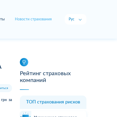
еты
Новости страхования
Рус
Укр
А
Рейтинг страховых
компаний
иться
грн за
ТОП страхования рисков