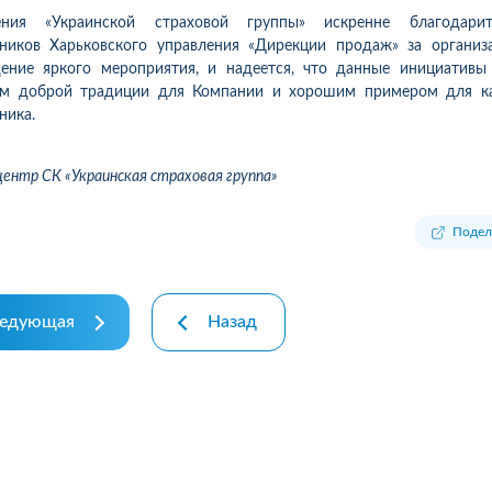
.08.26р) автоцивілку в
Зателефонував, сказав, що х
ения «Украинской страховой группы» искренне благодари
осів, ІФ обл. Хочу подякувати
застрахувати дві свої машин
дников Харьковского управления «Дирекции продаж» за организ
чині-спеціалісту за швидкість
На що отримав відповідь - 
ение яркого мероприятия, и надеется, что данные инициативы
ручність...
перетелефонують" Вже міся
ом доброй традиции для Компании и хорошим примером для к
як передзвонюють. Навіщо 
ника.
менеджери сидять.?...
робнее
Подробнее
центр СК «Украинская страховая группа»
Подел
едующая
Назад