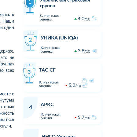
Украинская страховая
группа
илась к
Клиентская
4,0
оценка:
10
и. Наши
ли один
УНИКА (UNIQA)
Клиентская
3,8
держке.
оценка:
10
 это не
группа»
ТАС СГ
во всех
Клиентская
5,2
оценка:
10
месте с
Чугуев)
АРКС
4
которых
ожность
Клиентская
5,7
оценка:
10
ощаться
1
1
16:23
02.08.2026 15:05
Оцінка:
10
Оцінка:
хнули.
Виплата по страховому випадку
Хочу подя
ИНГО Украина