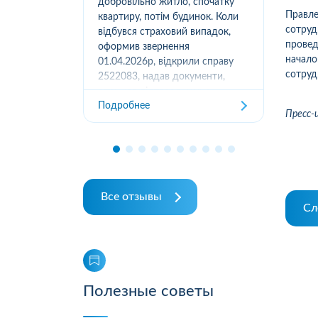
вання
добровільно житло, спочатку
(05
Правл
луг за
квартиру, потім будинок. Коли
м.К
сотру
ором. А
відбувся страховий випадок,
дів
провед
их
оформив звернення
та з
начал
ошуканою.
01.04.2026р, відкрили справу
сотруд
трахову
2522083, надав документи,
Под
отримав підтвердження
Подробнее
отримання, взяли в роботу. 2
Пресс-
місяці жодного повідомлення
від страхової не отримував,...
Все отзывы
Сл
Полезные советы