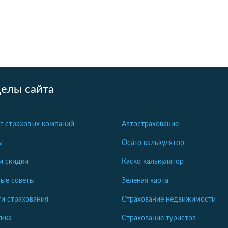
делы сайта
г страховых компаний
Автострахование
ы
Осаго калькулятор
и скидки
Каско калькулятор
ые советы
Зеленая карта
и страхования
Страхование недвижимости
ика
Страхование туристов