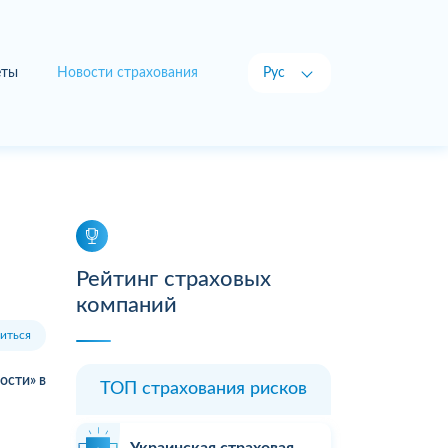
еты
Новости страхования
Рус
Укр
Рейтинг страховых
компаний
иться
ости» в
ТОП страхования рисков