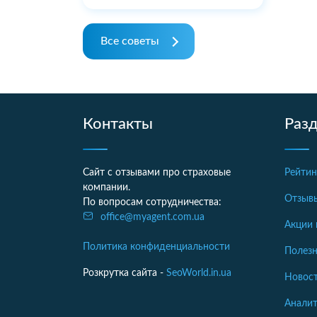
Все советы
Контакты
Раз
Сайт с отзывами про страховые
Рейтин
компании.
Отзыв
По вопросам сотрудничества:
office@myagent.com.ua
Акции 
Политика конфиденциальности
Полезн
Розкрутка сайта -
SeoWorld.in.ua
Новост
Аналит