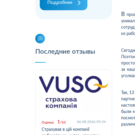
Подробнее
В
прош
уникал
сотруд
из раб
Последние отзывы
Сегодн
Поэтом
просто
за наш
уголка
Так, 1
партне
настоя
были м
посмот
1
.2026 09:03
06.08.2026 09:34
Оцінка:
10
Оцін
различ
у,
Страхував в цій компанії
Офо