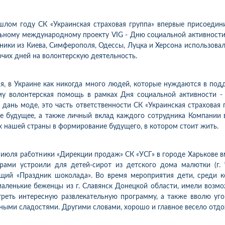
лом году СК «Украинская страховая группа» впервые присоедин
ьному международному проекту VIG - Дню социальной активност
ники из Киева, Симферополя, Одессы, Луцка и Херсона использова
очих дней на волонтерскую деятельность.
я, в Украине как никогда много людей, которые нуждаются в под
у волонтерская помощь в рамках Дня социальной активности -
 дань моде, это часть ответственности СК «Украинская страховая 
е будущее, а также личный вклад каждого сотрудника Компании 
х нашей страны в формирование будущего, в котором стоит жить.
3 июля работники «Дирекции продаж» СК «УСГ» в городе Харькове в
рами устроили для детей-сирот из детского дома малютки (г. 
щий «Праздник шоколада». Во время мероприятия дети, среди 
аленькие беженцы из г. Славянск Донецкой области, имели возм
реть интересную развлекательную программу, а также вволю уг
10
1
05.08.2026 19:00
05.08.2026 
ка:
10
Оцінка:
10
ными сладостями. Другими словами, хорошо и главное весело отдо
рмлював сьогодні
Дуже дивна компанія.