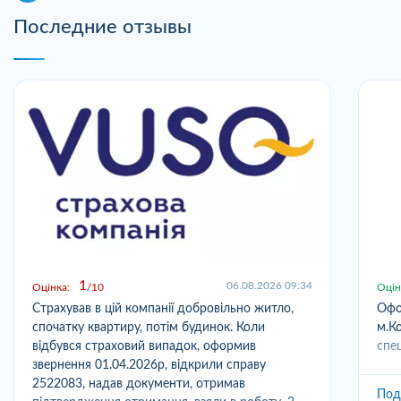
Последние отзывы
1
06.08.2026 09:34
Оцінка:
10
Оцін
Страхував в цій компанії добровільно житло,
Офо
спочатку квартиру, потім будинок. Коли
м.Ко
відбувся страховий випадок, оформив
спец
звернення 01.04.2026р, відкрили справу
2522083, надав документи, отримав
Под