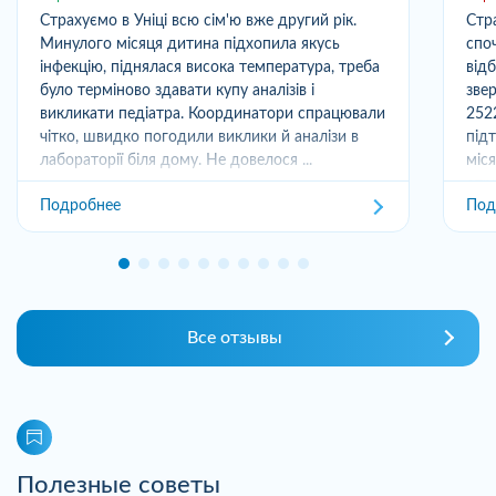
Страхуємо в Уніці всю сім'ю вже другий рік.
Стр
Минулого місяця дитина підхопила якусь
спо
інфекцію, піднялася висока температура, треба
від
було терміново здавати купу аналізів і
зве
викликати педіатра. Координатори спрацювали
252
чітко, швидко погодили виклики й аналізи в
під
лабораторії біля дому. Не довелося ...
міс
отри
Подробнее
Под
Все отзывы
Полезные советы