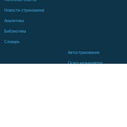
Новости страхования
Аналитика
Библиотека
Словарь
Автострахование
Осаго калькулятор
Каско калькулятор
Зеленая карта
Страхование недвижимости
Страхование туристов
Страхование яхт и катеров