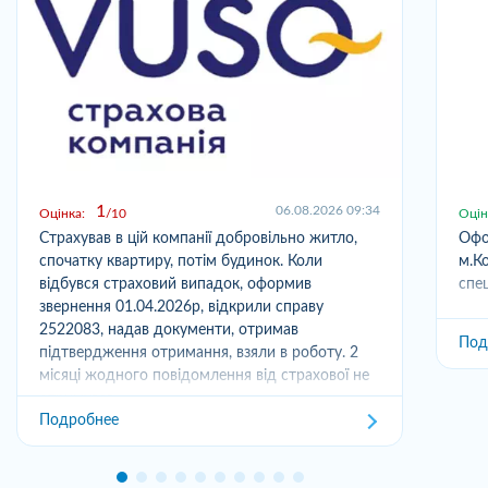
1
06.08.2026 09:34
Оцінка:
10
Оцін
Страхував в цій компанії добровільно житло,
Офо
спочатку квартиру, потім будинок. Коли
м.Ко
відбувся страховий випадок, оформив
спец
звернення 01.04.2026р, відкрили справу
2522083, надав документи, отримав
Под
підтвердження отримання, взяли в роботу. 2
місяці жодного повідомлення від страхової не
отримував,...
Подробнее