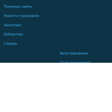
Полезные советы
Новости страхования
Аналитика
Библиотека
Словарь
Автострахование
Осаго калькулятор
Каско калькулятор
Зеленая карта
Страхование недвижимости
Страхование туристов
Страхование яхт и катеров