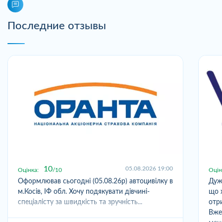
Последние отзывы
10
05.08.2026 19:00
Оцінка:
10
Оцін
Оформлював сьогодні (05.08.26р) автоцивілку в
Дуж
м.Косів, ІФ обл. Хочу подякувати дівчині-
що 
спеціалісту за швидкість та зручність...
отр
Вже