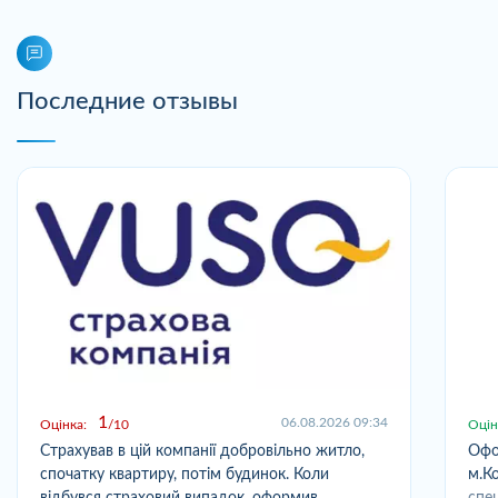
Последние отзывы
1
06.08.2026 09:34
Оцінка:
10
Оцін
Страхував в цій компанії добровільно житло,
Офо
спочатку квартиру, потім будинок. Коли
м.Ко
відбувся страховий випадок, оформив
спец