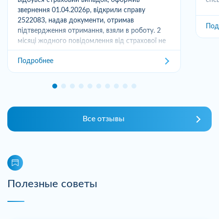
звернення 01.04.2026р, відкрили справу
2522083, надав документи, отримав
Под
підтвердження отримання, взяли в роботу. 2
місяці жодного повідомлення від страхової не
отримував,...
Подробнее
Все отзывы
Полезные советы