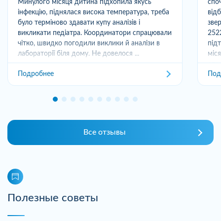
Минулого місяця дитина підхопила якусь
спо
інфекцію, піднялася висока температура, треба
від
було терміново здавати купу аналізів і
зве
викликати педіатра. Координатори спрацювали
252
чітко, швидко погодили виклики й аналізи в
під
лабораторії біля дому. Не довелося ...
міс
отри
Подробнее
Под
Все отзывы
Полезные советы