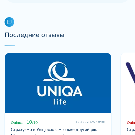
Последние отзывы
10
08.08.2026 18:30
Оцінка:
10
Оцін
Страхуємо в Уніці всю сім'ю вже другий рік.
Стр