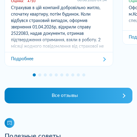
1
06.08.2026 09:34
Оцінка:
10
Оцін
Страхував в цій компанії добровільно житло,
Офо
спочатку квартиру, потім будинок. Коли
м.Ко
відбувся страховий випадок, оформив
спец
звернення 01.04.2026р, відкрили справу
2522083, надав документи, отримав
Под
підтвердження отримання, взяли в роботу. 2
місяці жодного повідомлення від страхової не
отримував,...
Подробнее
Все отзывы
Полезные советы