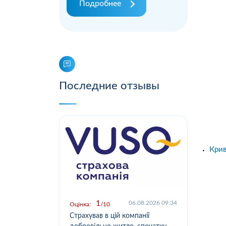
Подробнее
Последние отзывы
Крив
1
.2026 09:03
06.08.2026 09:34
Оцінка:
10
Оцін
у,
Страхував в цій компанії
Офо