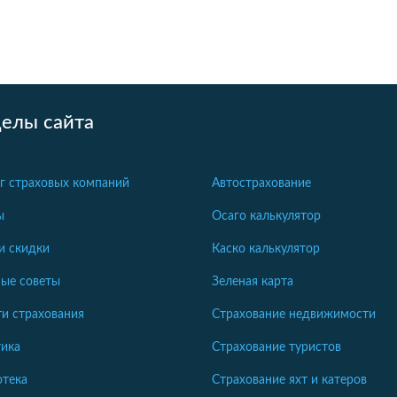
делы сайта
г страховых компаний
Автострахование
ы
Осаго калькулятор
и скидки
Каско калькулятор
ые советы
Зеленая карта
и страхования
Страхование недвижимости
ика
Страхование туристов
отека
Страхование яхт и катеров