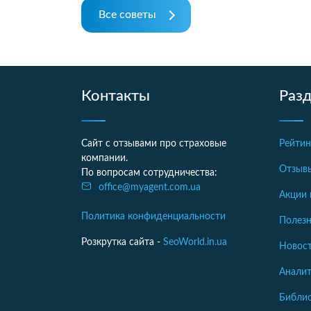
Все советы
Контакты
Раз
Сайт с отзывами про страховые
Рейтин
компании.
Отзыв
По вопросам сотрудничества:
office@myagent.com.ua
Акции 
Политика конфиденциальности
Полезн
Розкрутка сайта -
SeoWorld.in.ua
Новост
Аналит
Библи