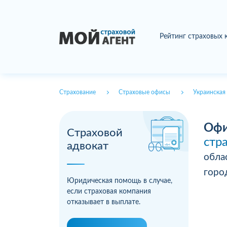
Рейтинг страховых
Страхование
Страховые офисы
Украинская 
Офи
Страховой
стр
адвокат
обла
гор
Юридическая помощь в случае,
если страховая компания
отказывает в выплате.