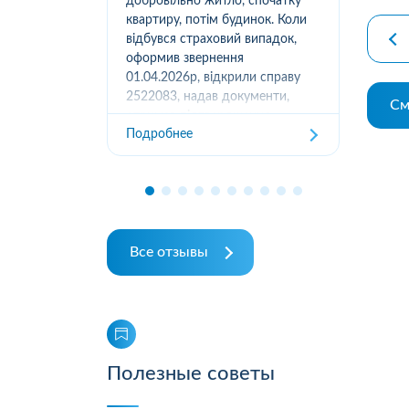
вання
добровільно житло, спочатку
(05
луг за
квартиру, потім будинок. Коли
м.К
ором. А
відбувся страховий випадок,
дів
их
оформив звернення
та з
ошуканою.
01.04.2026р, відкрили справу
трахову
2522083, надав документи,
См
Под
отримав підтвердження
Подробнее
отримання, взяли в роботу. 2
місяці жодного повідомлення
від страхової не отримував,...
Все отзывы
Полезные советы