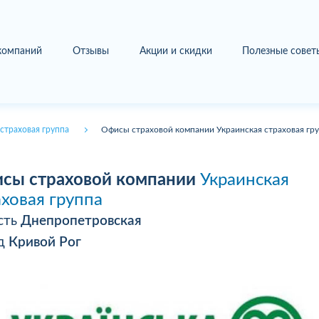
 компаний
Отзывы
Акции и скидки
Полезные совет
страховая группа
Офисы страховой компании Украинская страховая гру
сы страховой компании
Украинская
аховая группа
сть
Днепропетровская
од
Кривой Рог