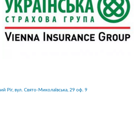
ий Ріг, вул. Свято-Миколаївська, 29 оф. 9
10
1
05.08.2026 19:00
05.08.2026 
ка:
10
Оцінка:
10
рмлював сьогодні
Дуже дивна компанія.