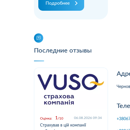
Подробнее
Последние отзывы
Адр
Чернов
Тел
1
.2026 09:03
06.08.2026 09:34
Оцінка:
10
Оцін
+3806
у,
Страхував в цій компанії
Офо