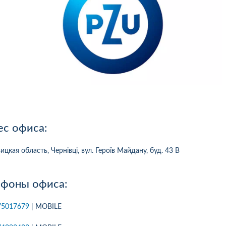
ес офиса:
ицкая область, Чернівці, вул. Героїв Майдану, буд. 43 В
ефоны офиса:
10
1
05.08.2026 19:00
05.08.2026 
ка:
10
Оцінка:
10
75017679
| MOBILE
рмлював сьогодні
Дуже дивна компанія.