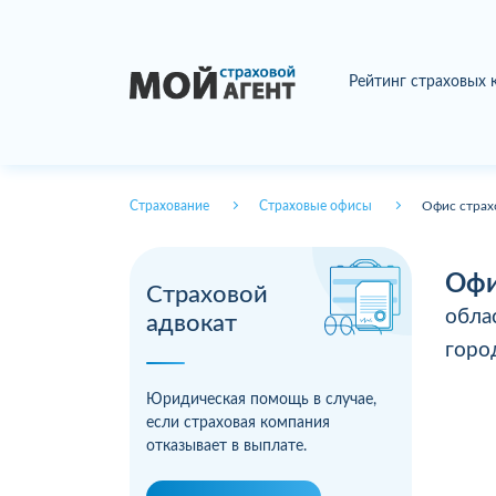
Рейтинг страховых
Страхование
Страховые офисы
Офис страх
Офи
Страховой
обла
адвокат
гор
Юридическая помощь в случае,
если страховая компания
отказывает в выплате.