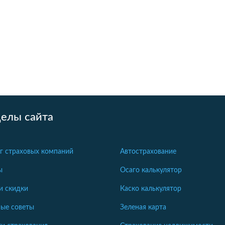
делы сайта
г страховых компаний
Автострахование
ы
Осаго калькулятор
и скидки
Каско калькулятор
ые советы
Зеленая карта