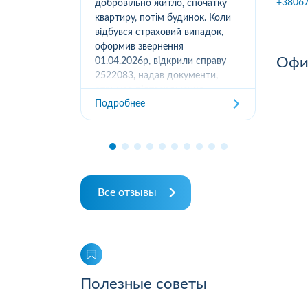
+3806
вання
добровільно житло, спочатку
(05
луг за
квартиру, потім будинок. Коли
м.К
ором. А
відбувся страховий випадок,
дів
их
оформив звернення
та з
Офис
ошуканою.
01.04.2026р, відкрили справу
трахову
2522083, надав документи,
Под
отримав підтвердження
Подробнее
отримання, взяли в роботу. 2
місяці жодного повідомлення
від страхової не отримував,...
Все отзывы
Полезные советы