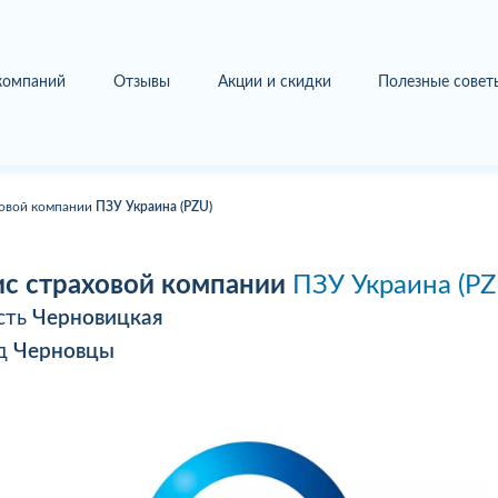
 компаний
Отзывы
Акции и скидки
Полезные совет
овой компании
ПЗУ Украина (PZU)
с страховой компании
ПЗУ Украина (PZ
сть
Черновицкая
од
Черновцы