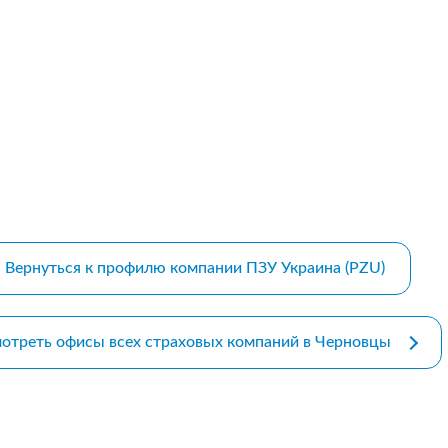
m bootstrap themes
Вернуться к профилю компании ПЗУ Украина (PZU)
отреть офисы всех страховых компаний в Черновцы