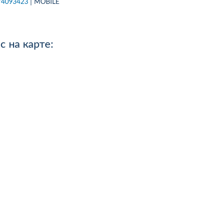
74093423
| MOBILE
.08.26р) автоцивілку в
Зателефонував, сказав, що х
осів, ІФ обл. Хочу подякувати
застрахувати дві свої машин
чині-спеціалісту за швидкість
На що отримав відповідь - 
ручність...
перетелефонують" Вже міся
 на карте:
як передзвонюють. Навіщо 
менеджери сидять.?...
робнее
Подробнее