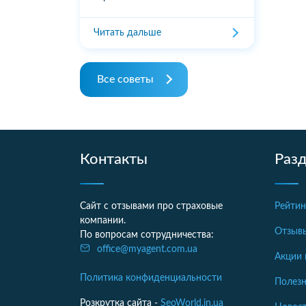
Читать дальше
Все советы
Контакты
Раз
Сайт с отзывами про страховые
Рейтин
компании.
Отзыв
По вопросам сотрудничества:
office@myagent.com.ua
Акции 
Политика конфиденциальности
Полезн
Розкрутка сайта -
SeoWorld.in.ua