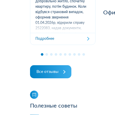
вання
добровільно житло, спочатку
(05
луг за
квартиру, потім будинок. Коли
м.К
Офис
ором. А
відбувся страховий випадок,
дів
их
оформив звернення
та з
ошуканою.
01.04.2026р, відкрили справу
трахову
2522083, надав документи,
Под
отримав підтвердження
Подробнее
отримання, взяли в роботу. 2
місяці жодного повідомлення
від страхової не отримував,...
Все отзывы
Полезные советы