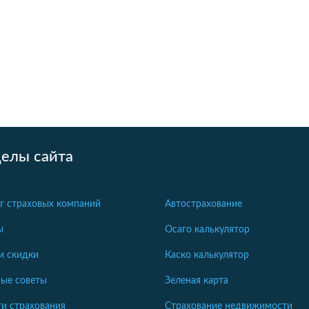
делы сайта
г страховых компаний
Автострахование
ы
Осаго калькулятор
и скидки
Каско калькулятор
ые советы
Зеленая карта
и страхования
Страхование недвижимости