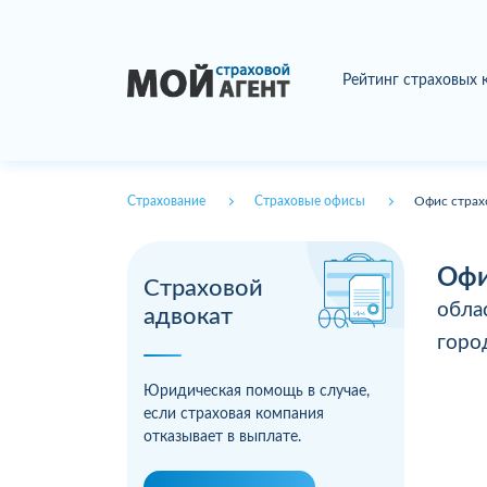
Рейтинг страховых
Страхование
Страховые офисы
Офис страх
Офи
Страховой
обла
адвокат
гор
Юридическая помощь в случае,
если страховая компания
отказывает в выплате.