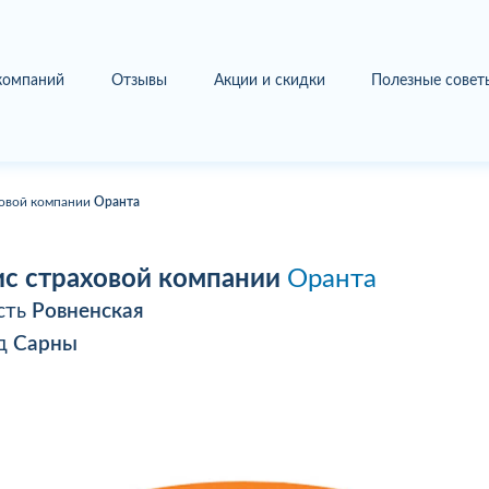
 компаний
Отзывы
Акции и скидки
Полезные совет
овой компании
Оранта
с страховой компании
Оранта
сть
Ровненская
од
Сарны