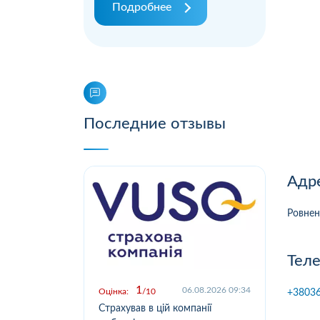
Подробнее
Последние отзывы
Адр
Ровнен
Тел
1
.2026 09:03
06.08.2026 09:34
Оцінка:
10
Оцін
+3803
у,
Страхував в цій компанії
Офо