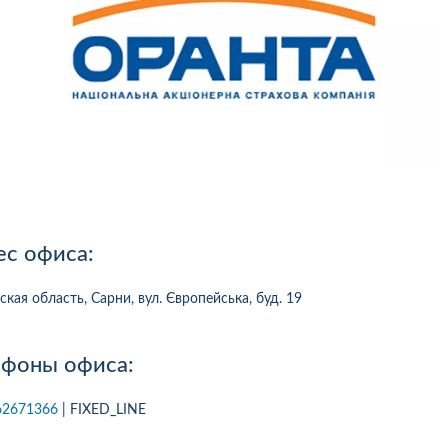
ес офиса:
ская область, Сарни, вул. Європейська, буд. 19
ефоны офиса:
10
1
05.08.2026 19:00
05.08.2026 
ка:
10
Оцінка:
10
62671366
| FIXED_LINE
рмлював сьогодні
Дуже дивна компанія.