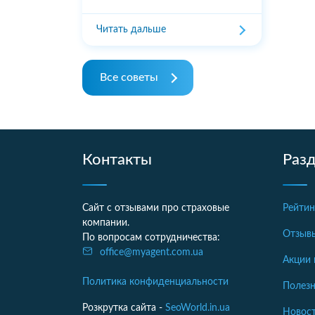
Читать дальше
Все советы
Контакты
Раз
Сайт с отзывами про страховые
Рейтин
компании.
Отзыв
По вопросам сотрудничества:
office@myagent.com.ua
Акции 
Политика конфиденциальности
Полезн
Розкрутка сайта -
SeoWorld.in.ua
Новост