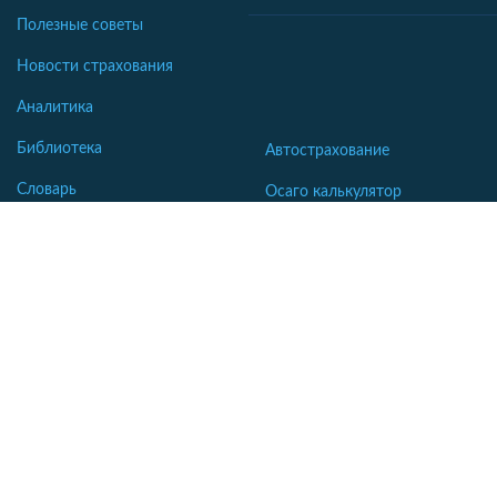
Полезные советы
Новости страхования
Аналитика
Библиотека
Автострахование
Словарь
Осаго калькулятор
Каско калькулятор
Зеленая карта
Страхование недвижимости
Страхование туристов
Страхование яхт и катеров