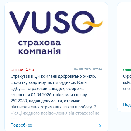
1
06.08.2026 09:34
Оцінка:
10
Оцін
Страхував в цій компанії добровільно житло,
Офо
спочатку квартиру, потім будинок. Коли
м.Ко
відбувся страховий випадок, оформив
спец
звернення 01.04.2026р, відкрили справу
2522083, надав документи, отримав
Под
підтвердження отримання, взяли в роботу. 2
місяці жодного повідомлення від страхової не
отримував,...
Подробнее