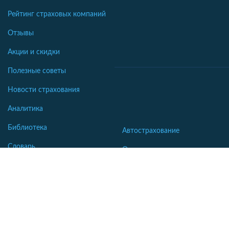
Рейтинг страховых компаний
Отзывы
Акции и скидки
Полезные советы
Новости страхования
Аналитика
Библиотека
Автострахование
Словарь
Осаго калькулятор
Каско калькулятор
Зеленая карта
Страхование недвижимости
Страхование туристов