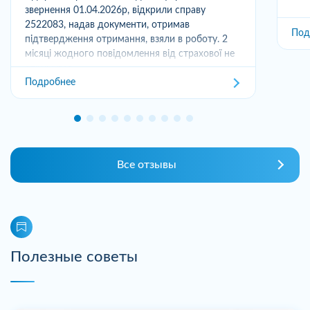
звернення 01.04.2026р, відкрили справу
2522083, надав документи, отримав
Под
підтвердження отримання, взяли в роботу. 2
місяці жодного повідомлення від страхової не
отримував,...
Подробнее
Все отзывы
Полезные советы