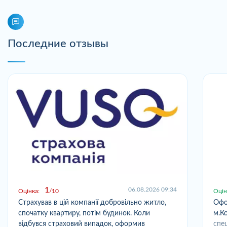
Последние отзывы
1
06.08.2026 09:34
Оцінка:
10
Оцін
Страхував в цій компанії добровільно житло,
Офо
спочатку квартиру, потім будинок. Коли
м.Ко
відбувся страховий випадок, оформив
спец