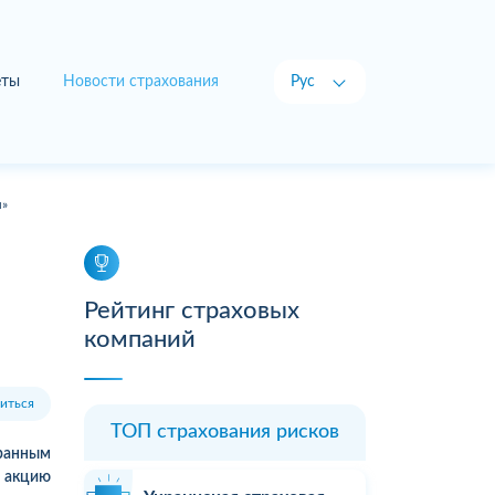
еты
Новости страхования
Рус
Укр
ы»
Рейтинг страховых
компаний
иться
ТОП страхования рисков
транным
т акцию