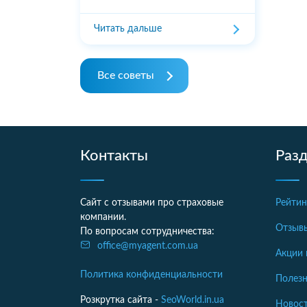
Читать дальше
Все советы
Контакты
Раз
Сайт с отзывами про страховые
Рейтин
компании.
Отзыв
По вопросам сотрудничества:
office@myagent.com.ua
Акции 
Политика конфиденциальности
Полезн
Розкрутка сайта -
SeoWorld.in.ua
Новост