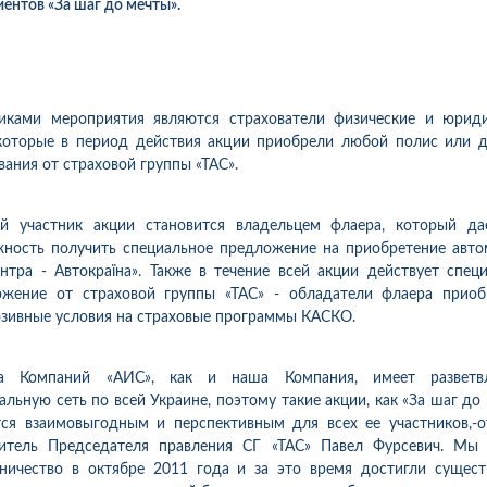
иентов «За шаг до мечты».
никами мероприятия являются страхователи физические и юриди
которые в период действия акции приобрели любой полис или 
вания от страховой группы «ТАС».
й участник акции становится владельцем флаера, который да
ность получить специальное предложение на приобретение авт
нтра - Автокраїна». Также в течение всей акции действует спец
ожение от страховой группы «ТАС» - обладатели флаера приоб
зивные условия на страховые программы КАСКО.
па Компаний «АИС», как и наша Компания, имеет разветв
альную сеть по всей Украине, поэтому такие акции, как «За шаг до
ся взаимовыгодным и перспективным для всех ее участников,-
1
10
06.08.2026 09:34
05.08.2026 
ка:
10
Оцінка:
10
титель Председателя правления СГ «ТАС» Павел Фурсевич. Мы 
ахував в цій компанії
Оформлював сьогодні
ничество в октябре 2011 года и за это время достигли сущес