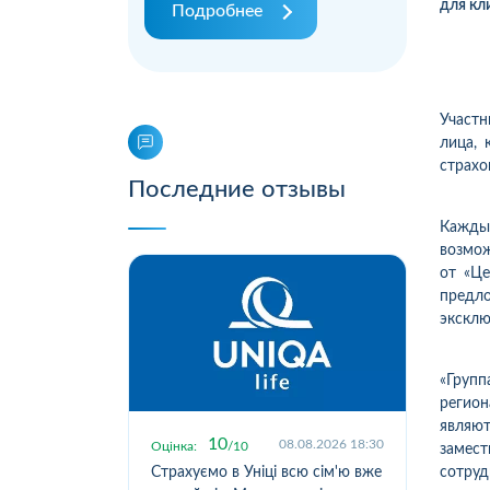
для кл
Подробнее
Участ
лица, 
страхо
Последние отзывы
Кажды
возмож
от «Це
предл
эксклю
«Груп
регион
являют
10
.2026 19:55
08.08.2026 18:30
Оцінка:
10
Оцін
замес
исокою
Страхуємо в Уніці всю сім'ю вже
Стр
сотруд