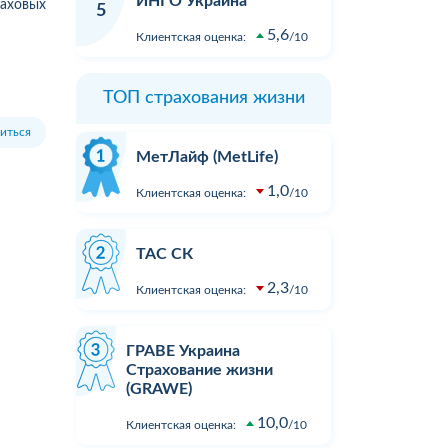
ИНГО Украина
Зателефонував, сказав, що хочу
в ДТП не 
раховых
5
вати
застрахувати дві свої машини.
реальних 
5,6
Клиентская оценка:
10
ість
На що отримав відповідь - "Вам
вартості з
перетелефонують" Вже місяць
відновлен
як передзвонюють. Навіщо там
При зверн
ТОП страхования жизни
менеджери сидять.?...
суми збит
розгляду. 
иться
Подробнее
Подробне
пропонуют
МетЛайф (MetLife)
результат
1,0
...
Клиентская оценка:
10
ТАС СК
2,3
Клиентская оценка:
10
ГРАВЕ Украина
Страхование жизни
(GRAWE)
10,0
Клиентская оценка:
10