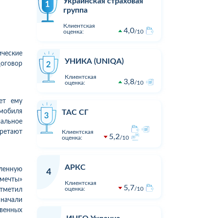
Украинская страховая
группа
Клиентская
4,0
оценка:
10
ческие
УНИКА (UNIQA)
договор
Клиентская
3,8
оценка:
10
ет ему
омобиля
ТАС СГ
иальное
ретают
Клиентская
5,2
оценка:
10
АРКС
ленную
4
 мечты»
Клиентская
5,7
оценка:
10
отметил
1
1
19:00
05.08.2026 16:23
Оцінка:
10
Оцінка:
начали
Дуже дивна компанія.
Виплата п
твенных