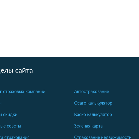
делы сайта
г страховых компаний
Автострахование
ы
Осаго калькулятор
и скидки
Каско калькулятор
ые советы
Зеленая карта
и страхования
Страхование недвижимости