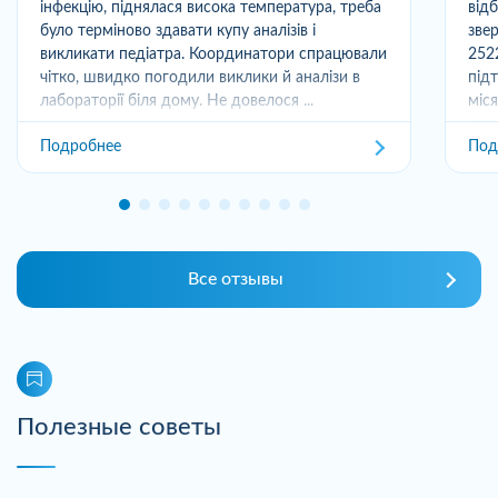
інфекцію, піднялася висока температура, треба
від
було терміново здавати купу аналізів і
зве
викликати педіатра. Координатори спрацювали
252
чітко, швидко погодили виклики й аналізи в
під
лабораторії біля дому. Не довелося ...
міс
отри
Подробнее
Под
Все отзывы
Полезные советы