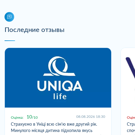
Последние отзывы
10
08.08.2026 18:30
Оцінка:
10
Оцін
Страхуємо в Уніці всю сім'ю вже другий рік.
Стр
Минулого місяця дитина підхопила якусь
спо