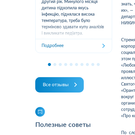
нила в їх
другий рік. Минулого місяця
доб
знать,
 швидко
дитина підхопила якусь
ква
их», —
 приїхав
інфекцію, піднялася висока
від
депар
отім ще й
температура, треба було
офо
НИКИ
 зручно,
терміново здавати купу аналізів
01.
гати і
і викликати педіатра.
252
..
Координатори спрацювали
отр
Стремя
Подробнее
Под
чітко, швидко погодили
отр
корпо
виклики й аналізи в лабораторії
міс
социа
біля дому. Не довелося ...
від
этом п
«Любов
прояв
иллюс
Все отзывы
Свято
«Орант
вокру
органи
сотруд
«Про к
Полезные советы
По сл