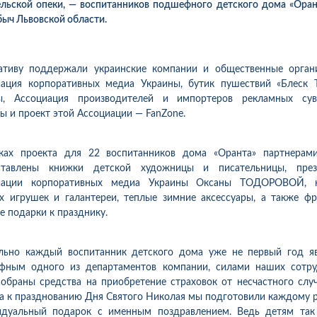
льской опеки, — воспитанников подшефного детского дома «Орант
ыч Львовской области.
ативу поддержали украинские компании и общественные органи
иация корпоративных медиа Украины, бутик пушествий «Блеск Т
ы, Ассоциация производителей и импортеров рекламных сув
ы и проект этой Ассоциации — FanZone.
ках проекта для 22 воспитанников дома «Оранта» партнерам
ставлены книжки детской художницы и писательницы, през
иации корпоративных медиа Украины Оксаны ТОДОРОВОЙ, 
х игрушек и галантереи, теплые зимние аксессуары, а также ф
е подарки к празднику.
ально каждый воспитанник детского дома уже не первый год яв
фным одного из департаментов компании, силами наших сотру
обраны средства на приобретение страховок от несчастного слу
1
10
06.08.2026 09:34
05.08.2026 
ка:
10
Оцінка:
10
 а к празднованию Дня Святого Николая мы подготовили каждому 
ахував в цій компанії
Оформлював сьогодні
идуальный подарок с именным поздравлением. Ведь детям так