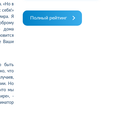
. «Но в
 себя!»
мира. Я
Полный рейтинг
доброму
о дома
овится
те Ваши
о быть
но, что
учаев,
нии. Но
 что мы
ре», -
инатор