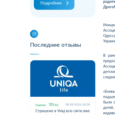
родите
Подробнее
Дрогоб
Иници
Ассоц
Одесс
Украин
Последние отзывы
В рам
предо
Ассоц
детски
сладки
«Букв
подше
были с
10
.2026 19:55
08.08.2026 18:30
Оцінка:
10
Оцін
детей,
исокою
Страхуємо в Уніці всю сім'ю вже
Стр
индив