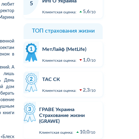
ИНГО Украина
Зателефонував, сказав, що хочу
в ДТП не 
5
о любит
вати
застрахувати дві свої машини.
реальних 
иректор
5,6
Клиентская оценка:
10
ість
На що отримав відповідь - "Вам
вартості з
Марина
перетелефонують" Вже місяць
відновлен
як передзвонюють. Навіщо там
При зверн
ТОП страхования жизни
менеджери сидять.?...
суми збит
розгляду. 
твенной
Подробнее
Подробне
пропонуют
оектам
МетЛайф (MetLife)
результат
еном в
1,0
...
Клиентская оценка:
10
ений. А
о лишь
ТАС СК
ь День
ий дом
2,3
Клиентская оценка:
10
обирать
овение
одушным
ГРАВЕ Украина
р книги
Страхование жизни
(GRAWE)
10,0
Клиентская оценка:
10
«Блеск