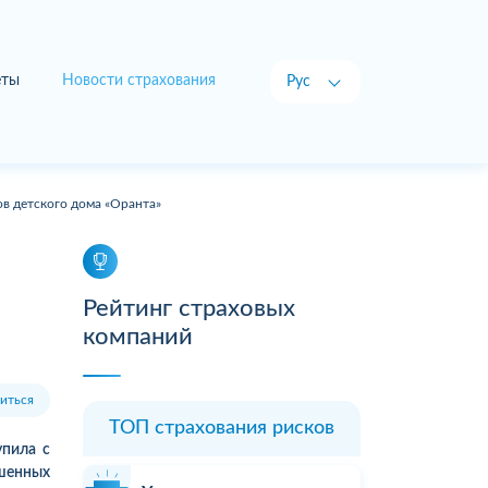
еты
Новости страхования
Рус
Укр
в детского дома «Оранта»
Рейтинг страховых
компаний
иться
ТОП страхования рисков
упила с
шенных