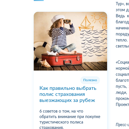
Тур», 
этом д
Ведь к
благод
начин
порад
тепло.
светлы
«Соци
нормой
социа
Полезно
благот
пусть,
Как правильно выбрать
люди,
полис страхования
проко
выезжающих за рубеж
Проект
6 советов о том, на что
обратить внимание при покупке
туристического полиса
Пресс-
страхования.