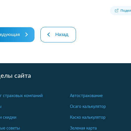
Подел
едующая
Назад
делы сайта
г страховых компаний
Автострахование
ы
Осаго калькулятор
и скидки
Каско калькулятор
ые советы
Зеленая карта