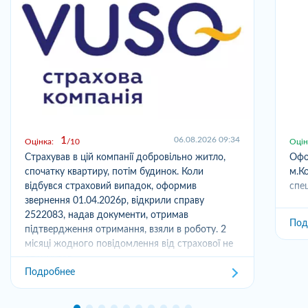
1
06.08.2026 09:34
Оцінка:
10
Оцін
Страхував в цій компанії добровільно житло,
Офо
спочатку квартиру, потім будинок. Коли
м.Ко
відбувся страховий випадок, оформив
спец
звернення 01.04.2026р, відкрили справу
2522083, надав документи, отримав
Под
підтвердження отримання, взяли в роботу. 2
місяці жодного повідомлення від страхової не
отримував,...
Подробнее