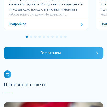
викликати педіатра. Координатори спрацювали
252
чітко, швидко погодили виклики й аналізи в
під
лабораторії біля дому. Не довелося ...
міс
отри
Подробнее
Под
Все отзывы
Полезные советы