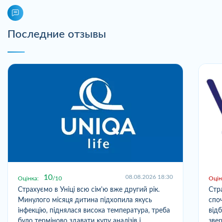
Последние отзывы
10
08.08.2026 18:30
Оцінка:
10
Оцін
Страхуємо в Уніці всю сім'ю вже другий рік.
Стр
Минулого місяця дитина підхопила якусь
спо
інфекцію, піднялася висока температура, треба
від
було терміново здавати купу аналізів і
зве