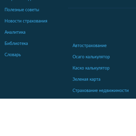
Полезные советы
Новости страхования
Аналитика
Библиотека
Автострахование
Словарь
Осаго калькулятор
Каско калькулятор
Зеленая карта
Страхование недвижимости
Страхование туристов
Страхование яхт и катеров