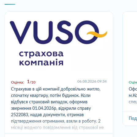
1
06.08.2026 09:34
Оцінка:
10
Оцін
Страхував в цій компанії добровільно житло,
Офо
спочатку квартиру, потім будинок. Коли
м.Ко
відбувся страховий випадок, оформив
спец
звернення 01.04.2026р, відкрили справу
2522083, надав документи, отримав
Под
підтвердження отримання, взяли в роботу. 2
місяці жодного повідомлення від страхової не
отримував,...