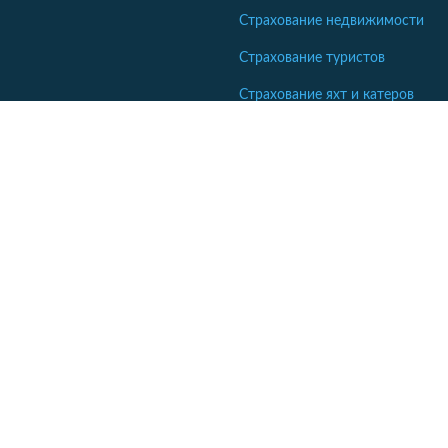
Страхование недвижимости
Страхование туристов
Страхование яхт и катеров
Кабинет сотрудника СК
Если ваша компания еще не комментирует отзывы - напишите
нам.