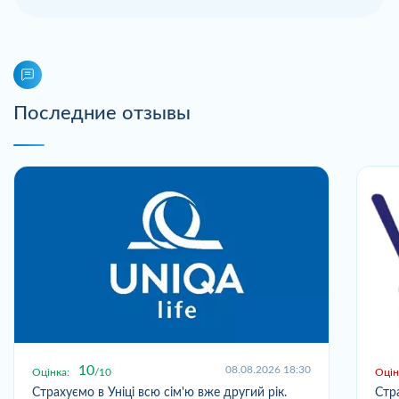
Последние отзывы
10
08.08.2026 18:30
Оцінка:
10
Оцін
Страхуємо в Уніці всю сім'ю вже другий рік.
Стр