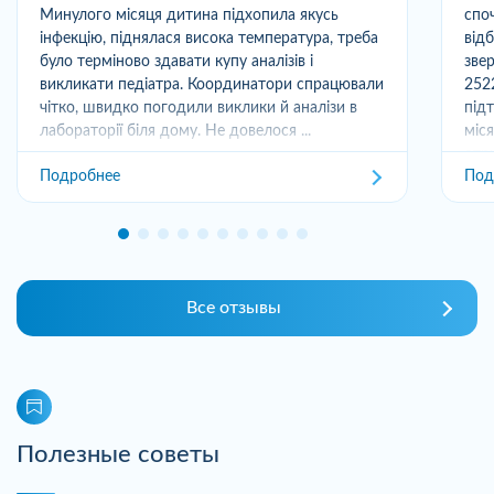
Минулого місяця дитина підхопила якусь
спо
інфекцію, піднялася висока температура, треба
від
було терміново здавати купу аналізів і
зве
викликати педіатра. Координатори спрацювали
252
чітко, швидко погодили виклики й аналізи в
під
лабораторії біля дому. Не довелося ...
міс
отри
Подробнее
Под
Все отзывы
Полезные советы