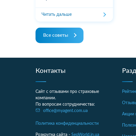
Читать дальше
Все советы
Контакты
Раз
Сайт с отзывами про страховые
Рейтин
компании.
Отзыв
По вопросам сотрудничества:
office@myagent.com.ua
Акции 
Политика конфиденциальности
Полезн
Розкрутка сайта -
SeoWorld.in.ua