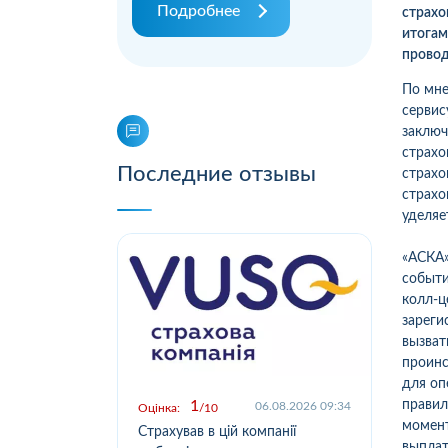
Подробнее
страхо
итога
провод
По мне
сервис
заключ
страхо
Последние отзывы
страхо
страхо
уделяе
«АСКА»
событи
колл-ц
зареги
вызват
проинс
для оп
правил
1
.2026 09:03
06.08.2026 09:34
Оцінка:
10
Оцін
момент
у,
Страхував в цій компанії
Офо
выплат