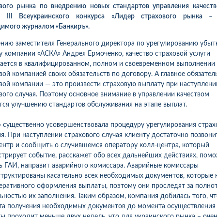
вого рынка по внедрению новых стандартов управления качест
м ІII Всеукраинского конкурса «Лидер страхового рынка – 
имого журналом «Банкиръ».
нию заместителя Генерального директора по урегулированию убыт
у компании «АСКА» Андрея Ермоченко, качество страховой услуги
ается в квалифицированном, полном и своевременном выполнении
вой компанией своих обязательств по договору. А главное обязател
вой компании — это произвести страховую выплату при наступлени
вого случая. Поэтому основное внимание в управлении качеством
тся улучшению стандартов обслуживания на этапе выплат.
 существенно усовершенствовала процедуру урегулирования страх
я. При наступлении страхового случая клиенту достаточно позвони
ентр и сообщить о случившемся оператору колл-центра, который
стрирует событие, расскажет обо всех дальнейших действиях, пом
ь ГАИ, направит аварийного комиссара. Аварийные комиссары
труктированы касательно всех необходимых документов, которые
еративного оформления выплаты, поэтому они проследят за полно
ьностью их заполнения. Таким образом, компания добилась того, чт
10
1
05.08.2026 19:00
05.08.2026 
ка:
10
Оцінка:
10
а получения необходимых документов до момента осуществления
рмлював сьогодні
Дуже дивна компанія.
ы проходит меньше двух недель, что для украинского рынка – оче