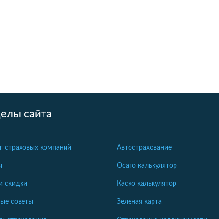
делы сайта
г страховых компаний
Автострахование
ы
Осаго калькулятор
и скидки
Каско калькулятор
ые советы
Зеленая карта