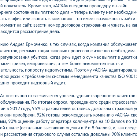
.08.26р) автоцивілку в
Зателефонував, сказав, що х
й показатель. Кроме того, «АСКА» внедрила процедуру он-лайн
осів, ІФ обл. Хочу подякувати
застрахувати дві свої машин
ринга состояния выплатного дела – теперь клиенту нет необходим
чині-спеціалісту за швидкість
На що отримав відповідь - 
ать в офис или звонить в компанию – он имеет возможность зайти 
ручність...
перетелефонують" Вже міся
момент на сайт, ввести номер договора страхования и узнать, на к
як передзвонюють. Навіщо 
находится рассмотрение дела.
менеджери сидять.?...
робнее
нию Андрея Ермоченко, в тех случаях, когда компания обслуживает
Подробнее
клиентов, регламентация типовых процессов жизненно необходима.
урегулирования убытков, когда речь идет о суммах выплат в десятки
тысяч гривен, импровизация, а тем более некомпетентность и
ательность, попросту недопустимы. Поэтому «АСКА» адаптировала
-процессы к требованиям системы менеджмента качества ISO 9001:
одно проходит надзорный аудит.
А» постоянно отслеживается уровень удовлетворенности клиентов 
 обслуживания. По итогам опроса, проведенного среди страховател
ии в 2012 году, 95% страхователей остались довольны страховой у
ю они приобрели, 92% готовы рекомендовать компанию «АСКА» св
ым, 90% оценили работу оператора колл-центра на 10 баллов по 10
ой шкале (остальные выставили оценки в 9 и 8 баллов), и, как следс
и рассмотрения страхового случая остались довольны 90% клиенто