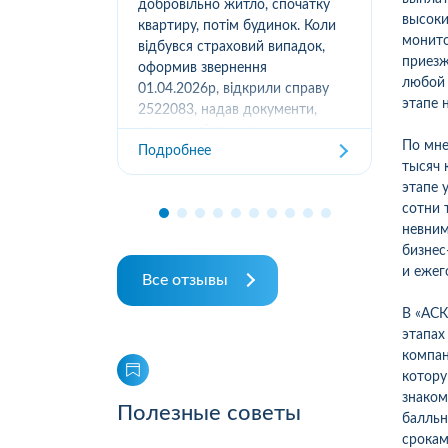
вання
добровільно житло, спочатку
(05
высоки
луг за
квартиру, потім будинок. Коли
м.К
монито
ором. А
відбувся страховий випадок,
дів
приезж
их
оформив звернення
та з
любой 
ошуканою.
01.04.2026р, відкрили справу
этапе 
трахову
2522083, надав документи,
Под
отримав підтвердження
По мне
Подробнее
отримання, взяли в роботу. 2
тысяч 
місяці жодного повідомлення
этапе 
від страхової не отримував,...
сотни 
невним
бизнес
и ежег
Все отзывы
В «АСК
этапах
компан
котору
знаком
Полезные советы
балльн
срокам