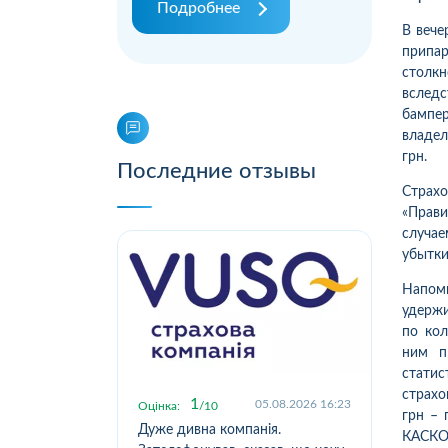
Подробнее
В вече
припа
столк
вследс
бампер
владел
грн.
Последние отзывы
Страх
«Прави
случае
убытки
Напом
удержи
по кол
ним п
стати
страхо
1
.2026 11:16
05.08.2026 16:23
Оцінка:
10
Оцін
грн – 
отримав
Дуже дивна компанія.
Вип
КАСКО