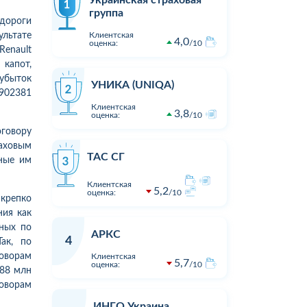
Украинская страховая
группа
 дороги
льтате
Клиентская
4,0
оценка:
10
enault
 капот,
 убыток
УНИКА (UNIQA)
 902381
Клиентская
3,8
оценка:
10
говору
раховым
ТАС СГ
нные им
Клиентская
5,2
оценка:
10
крепко
ния как
нных по
АРКС
4
ак, по
оворам
Клиентская
5,7
оценка:
10
,88 млн
1
1
10:20
30.07.2026 15:42
Оцінка:
10
Оцінка:
говорам
Ніколи не страхуйтеся в цій
Застрахув
ИНГО Украина