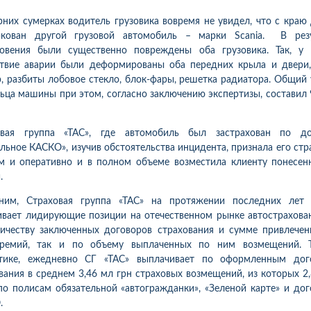
рних сумерках водитель грузовика вовремя не увидел, что с краю
ркован другой грузовой автомобиль – марки Scania. В резу
новения были существенно повреждены оба грузовика. Так, у R
твие аварии были деформированы оба передних крыла и двери,
, разбиты лобовое стекло, блок-фары, решетка радиатора. Общий
ьца машины при этом, согласно заключению экспертизы, составил
овая группа «ТАС», где автомобиль был застрахован по до
льное КАСКО», изучив обстоятельства инцидента, признала его ст
м и оперативно и в полном объеме возместила клиенту понесе
.
ним, Страховая группа «ТАС» на протяжении последних лет 
вает лидирующие позиции на отечественном рынке автострахова
ичеству заключенных договоров страхования и сумме привлече
ремий, так и по объему выплаченных по ним возмещений. Т
стике, ежедневно СГ «ТАС» выплачивает по оформленным дог
вания в среднем 3,46 мл грн страховых возмещений, из которых 2
1
10
02.08.2026 15:05
31.07.2026 
ка:
10
Оцінка:
10
по полисам обязательной «автогражданки», «Зеленой карте» и до
лата по страховому випадку
Хочу подякувати страховій
.