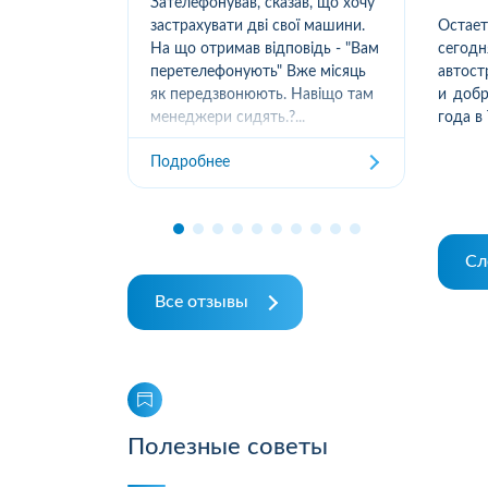
 гілка
Зателефонував, сказав, що хочу
в Д
 авто і
застрахувати дві свої машини.
реа
Остает
ленні
На що отримав відповідь - "Вам
вар
сегод
м 17 днів
перетелефонують" Вже місяць
від
автост
азали
як передзвонюють. Навіщо там
При
и добр
 про те,
менеджери сидять.?...
сум
года в
нізувати
роз
Подробнее
Под
про
рез
...
Сл
Все отзывы
Полезные советы