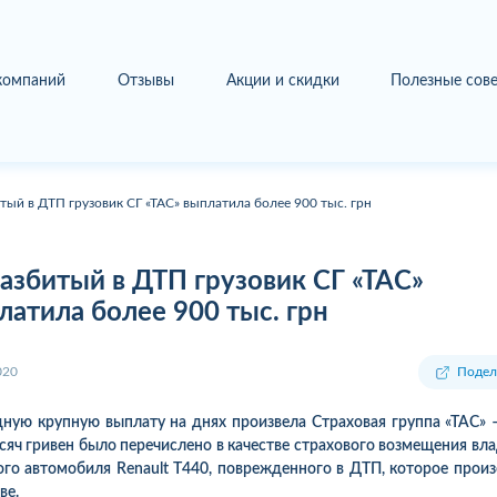
 компаний
Отзывы
Акции и скидки
Полезные сов
тый в ДТП грузовик СГ «ТАС» выплатила более 900 тыс. грн
разбитый в ДТП грузовик СГ «ТАС»
латила более 900 тыс. грн
020
Подел
ную крупную выплату на днях произвела Страховая группа «ТАС» 
сяч гривен было перечислено в качестве страхового возмещения вл
ого автомобиля Renault T440, поврежденного в ДТП, которое прои
ве.