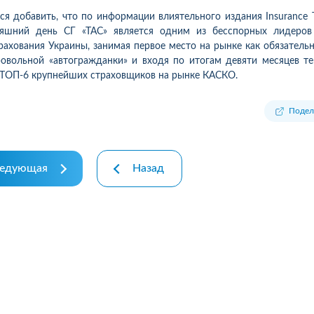
ТП не компенсує і половини
компанії за якісний сервіс та
льних збитків. Розрахунок
професійний підхід.
ся добавить, что по информации влиятельного издания Insurance 
тості запчастин і робіт по
Оформлювала каско на авто,
няшний день СГ «ТАС» является одним из бесспорных лидеров
новленню занижують в рази.
залишилася дуже задоволен
рахования Украины, занимая первое место на рынке как обязательн
 зверненні на перерахунок
разі страхового випадку все
овольной «автогражданки» и входя по итогам девяти месяцев т
и збитків затягують сроки
пройшло швидко, чітко та б
 ТОП-6 крупнейших страховщиков на рынке КАСКО.
гляду. Декілька разів
зайвих труднощів. Працівни
робнее
Подробнее
понують писати заяву. В
були ввічливими, завжди на
Подел
ультаті очикування 3 місяця
зв'язку та детально поясню
кожен етап ...
едующая
Назад