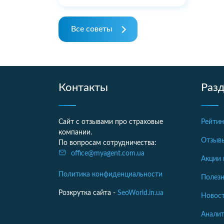
Все советы
Контакты
Раз
Сайт с отзывами про страховые
Рейтин
компании.
Отзыв
По вопросам сотрудничества:
office@myagent.com.ua
Акции 
Политика конфиденциальности
Полезн
Розкрутка сайта -
SeoWorld.in.ua
Новост
Аналит