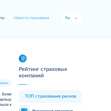
еты
Новости страхования
Рус
Укр
Рейтинг страховых
компаний
иться
– более
ТОП страхования рисков
адельцу
зошло в