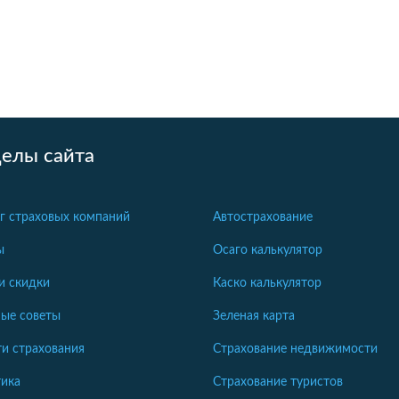
делы сайта
г страховых компаний
Автострахование
ы
Осаго калькулятор
и скидки
Каско калькулятор
ые советы
Зеленая карта
и страхования
Страхование недвижимости
ика
Страхование туристов