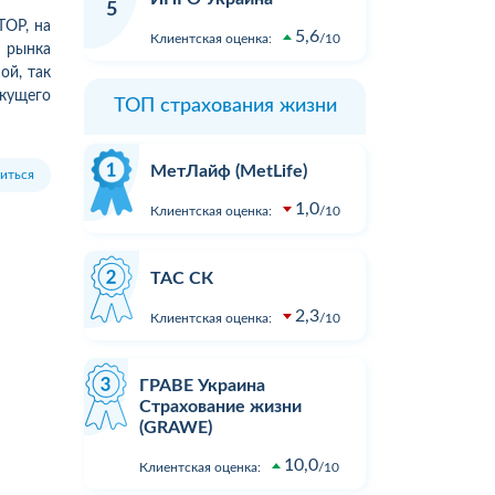
компанії! Не виплачують
огляду у 
5
страховку, обманюють!...
пошкодже
TOP, на
5,6
Клиентская оценка:
10
 і
страховий
 рынка
а. У
вимагати 
ой, так
Подробнее
передбаче
екущего
ТОП страхования жизни
ез
виплаті в
ки
пояснивши
Подробне
розірвала. 
МетЛайф (MetLife)
иться
вали
1,0
Клиентская оценка:
10
ТАС СК
2,3
Клиентская оценка:
10
ГРАВЕ Украина
Страхование жизни
(GRAWE)
10,0
Клиентская оценка:
10