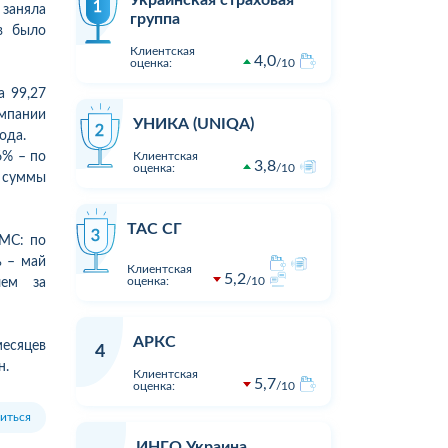
Украинская страховая
заняла
группа
в было
Клиентская
4,0
оценка:
10
а 99,27
омпании
УНИКА (UNIQA)
ода.
6% – по
Клиентская
3,8
оценка:
10
й суммы
ТАС СГ
ДМС: по
ь – май
Клиентская
5,2
оценка:
10
чем за
АРКС
месяцев
4
н.
Клиентская
5,7
оценка:
10
1
1
19:00
05.08.2026 16:23
Оцінка:
10
Оцінка:
иться
Дуже дивна компанія.
Виплата п
ИНГО Украина