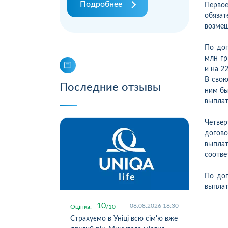
Подробнее
Перво
обяза
возмещ
По дог
млн гр
и на 2
В свою
Последние отзывы
ним бы
выплат
Четвер
догово
выпла
соотве
По дог
выплат
10
.2026 19:55
08.08.2026 18:30
Оцінка:
10
Оцін
исокою
Страхуємо в Уніці всю сім'ю вже
Стр