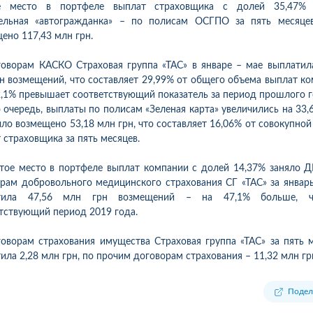
е место в портфеле выплат страховщика с долей 35,47% 
тельная «автогражданка» – по полисам ОСГПО за пять месяце
ено 117,43 млн грн.
оворам КАСКО Страховая группа «ТАС» в январе – мае выплатил
н возмещений, что составляет 29,99% от общего объема выплат к
2,1% превышает соответствующий показатель за период прошлого г
 очередь, выплаты по полисам «Зеленая карта» увеличились на 33,
ло возмещено 53,18 млн грн, что составляет 16,06% от совокупно
 страховщика за пять месяцев.
тое место в портфеле выплат компании с долей 14,37% заняло 
рам добровольного медицинского страхования СГ «ТАС» за январ
тила 47,56 млн грн возмещений – на 47,1% больше, 
тствующий период 2019 года.
оворам страхования имущества Страховая группа «ТАС» за пять 
ила 2,28 млн грн, по прочим договорам страхования – 11,32 млн гр
1
10
06.08.2026 09:34
05.08.2026 
ка:
10
Оцінка:
10
Подел
ахував в цій компанії
Оформлював сьогодні