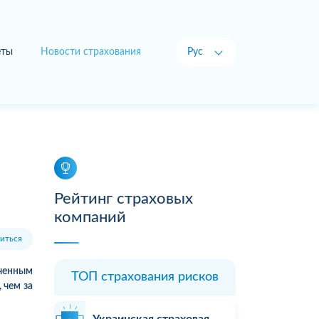
еты
Новости страхования
Рус
Укр
Рейтинг страховых
компаний
иться
юченным
ТОП страхования рисков
 чем за