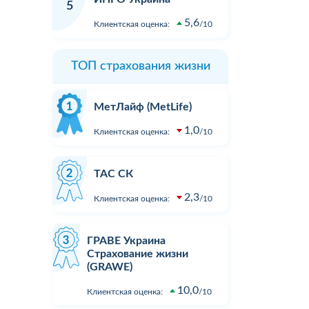
Зателефонував, сказав, що хочу
в ДТП не 
5
вати
застрахувати дві свої машини.
реальних 
5,6
Клиентская оценка:
10
ість
На що отримав відповідь - "Вам
вартості з
перетелефонують" Вже місяць
відновлен
як передзвонюють. Навіщо там
При зверн
ТОП страхования жизни
менеджери сидять.?...
суми збит
розгляду. 
Подробнее
Подробне
пропонуют
МетЛайф (MetLife)
результат
1,0
...
Клиентская оценка:
10
ТАС СК
2,3
Клиентская оценка:
10
ГРАВЕ Украина
Страхование жизни
(GRAWE)
10,0
Клиентская оценка:
10