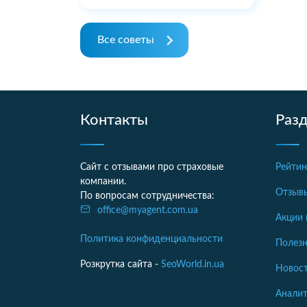
Все советы
Контакты
Раз
Сайт с отзывами про страховые
Рейтин
компании.
Отзыв
По вопросам сотрудничества:
office@myagent.com.ua
Акции 
Политика конфиденциальности
Полезн
Розкрутка сайта -
SeoWorld.in.ua
Новост
Аналит