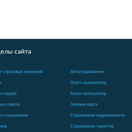
делы сайта
г страховых компаний
Автострахование
ы
Осаго калькулятор
и скидки
Каско калькулятор
ые советы
Зеленая карта
и страхования
Страхование недвижимости
ика
Страхование туристов