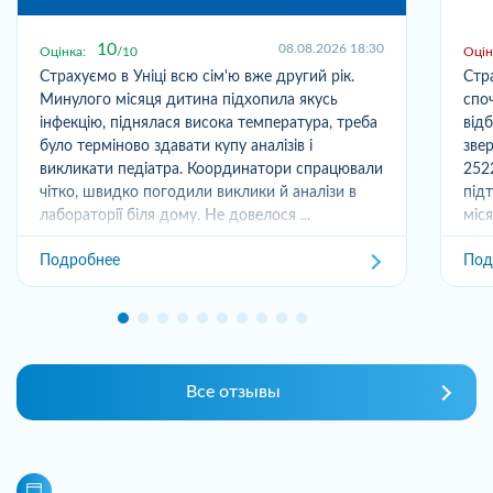
10
08.08.2026 18:30
Оцінка:
10
Оцін
Страхуємо в Уніці всю сім'ю вже другий рік.
Стр
Минулого місяця дитина підхопила якусь
спо
інфекцію, піднялася висока температура, треба
від
було терміново здавати купу аналізів і
зве
викликати педіатра. Координатори спрацювали
252
чітко, швидко погодили виклики й аналізи в
під
лабораторії біля дому. Не довелося ...
міс
отри
Подробнее
Под
Все отзывы